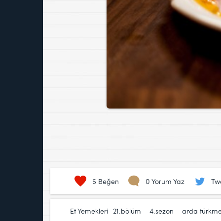
6
Beğen
0 Yorum Yaz
Tw
Et Yemekleri
21.bölüm
,
4.sezon
,
arda türkm