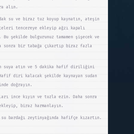
ra alın.
dak su ve biraz tuz koyup kaynatın, ateşin
teleri tencereye ekleyip ağzı kapalı
. Bu şekilde bulgurunuz tamamen şişecek ve
a sonra bir tabağa çıkartıp biraz fazla
n suya atın ve 5 dakika hafif diriliğini
Hafif diri kalacak şekilde kaynayan sudan
inde doğrayın.
ları ince kıyın ve tuzla ezin. Daha sonra
ekleyip, biraz harmanlayın.
 su bardağı zeytinyağında hafifçe kızartın.