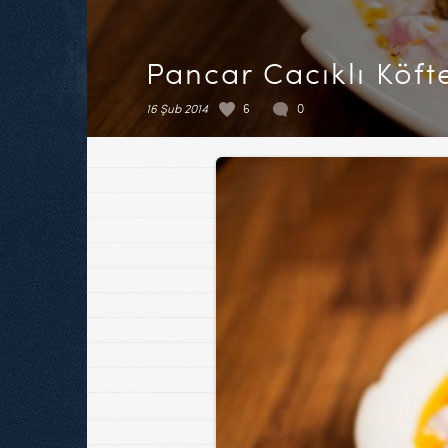
Pancar Cacıklı Köft
16 Şub 2014
6
0