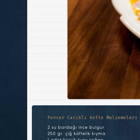
Pancar Cacıklı Köfte Malzemeleri
2 su bardağı ince bulgur
250 gr. çiğ köftelik kıyma
1 adet küçük kuru soğan