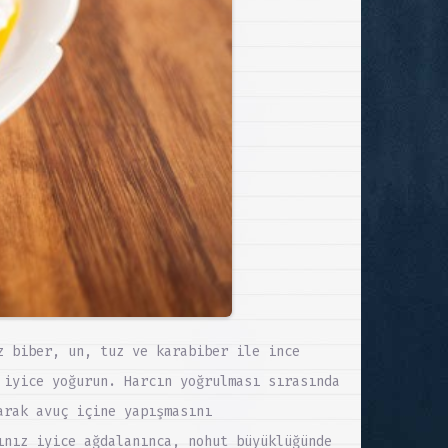
z biber, un, tuz ve karabiber ile ince
 iyice yoğurun. Harcın yoğrulması sırasında
arak avuç içine yapışmasını
ınız iyice ağdalanınca, nohut büyüklüğünde