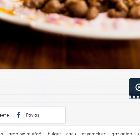
eetle
Paylaş
en
,
arda'nın mutfağı
,
bulgur
,
cacık
,
et yemekleri
,
gaziantep
,
k