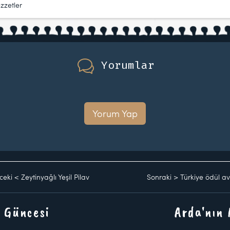
ezzetler
Yorumlar
Yorum Yap
ceki
<
Zeytinyağlı Yeşil Pilav
Sonraki
>
Türkiye ödül a
 Güncesi
Arda'nın