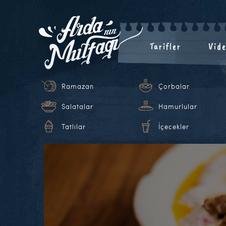
Tarifler
Vide
Ramazan
Çorbalar
Salatalar
Hamurlular
Tatlılar
İçecekler