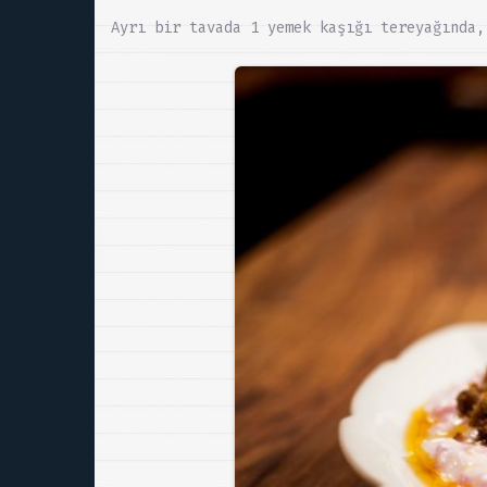
Ayrı bir tavada 1 yemek kaşığı tereyağında,