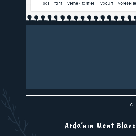
sos
,
tarif
,
yemek tarifleri
,
yoğurt
,
yöresel l
Ön
Arda'nın Mont Blanc