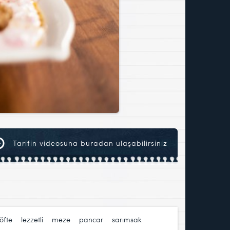
Tarifin videosuna buradan ulaşabilirsiniz
öfte
,
lezzetli
,
meze
,
pancar
,
sarımsak
,