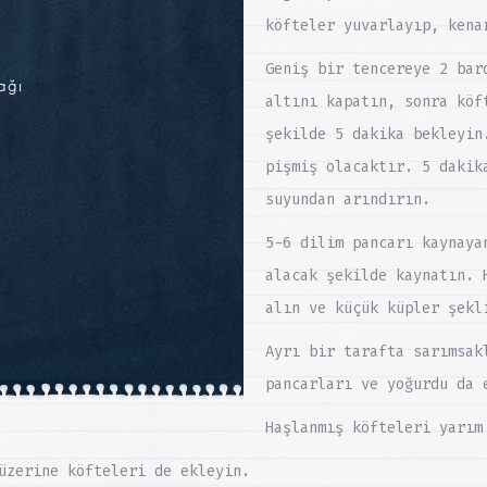
köfteler yuvarlayıp, kena
Geniş bir tencereye 2 bar
ağı
altını kapatın, sonra köf
şekilde 5 dakika bekleyin
pişmiş olacaktır. 5 dakik
suyundan arındırın.
5-6 dilim pancarı kaynaya
alacak şekilde kaynatın. 
alın ve küçük küpler şekl
Ayrı bir tarafta sarımsak
pancarları ve yoğurdu da 
Haşlanmış köfteleri yarım
üzerine köfteleri de ekleyin.