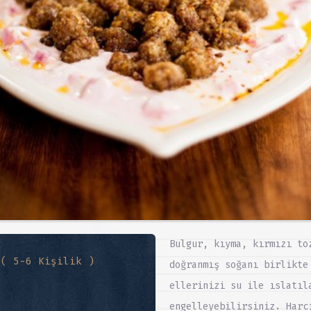
Bulgur, kıyma, kırmızı to
 ( 5-6 Kişilik )
doğranmış soğanı birlikte
ellerinizi su ile ıslatıl
engelleyebilirsiniz. Harc