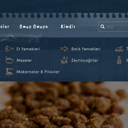
olar
Omuz Omuza
Kimdir
Et Yemekleri
Balık Yemekleri
Mezeler
Zeytinyağlılar
Makarnalar & Pilavlar