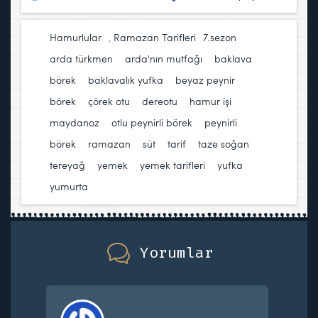
Hamurlular
,
Ramazan Tarifleri
7.sezon
,
arda türkmen
,
arda'nın mutfağı
,
baklava
börek
,
baklavalık yufka
,
beyaz peynir
,
börek
,
çörek otu
,
dereotu
,
hamur işi
,
maydanoz
,
otlu peynirli börek
,
peynirli
börek
,
ramazan
,
süt
,
tarif
,
taze soğan
,
tereyağ
,
yemek
,
yemek tarifleri
,
yufka
,
yumurta
Yorumlar