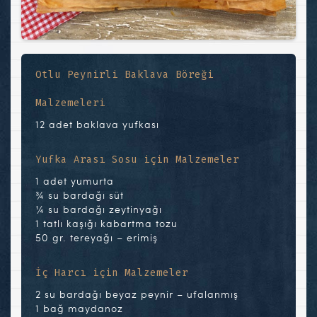
Otlu Peynirli Baklava Böreği
Malzemeleri
12 adet baklava yufkası
Yufka Arası Sosu için Malzemeler
1 adet yumurta
¾ su bardağı süt
¼ su bardağı zeytinyağı
1 tatlı kaşığı kabartma tozu
50 gr. tereyağı – erimiş
İç Harcı için Malzemeler
2 su bardağı beyaz peynir – ufalanmış
1 bağ maydanoz