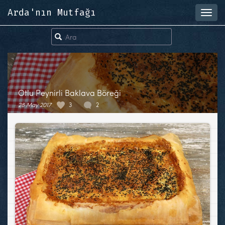
Arda'nın Mutfağı
Toggl
navig
Otlu Peynirli Baklava Böreği
28 May 2017
3
2