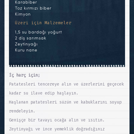
Karabiber
Toz kırmızı biber
Kimyon
Üzeri için Malzemeler
1,5 su bardağı yoğurt
2 diş sarımsak
Zeytinyağı
Kuru nane
İç harç için;
Patatesleri tencereye alın ve üzerlerini geçecek
kadar su ilave edip haşlayın.
Haşlanan patatesleri süzün ve kabuklarını soyup
rendeleyin.
Genişçe bir tavayı ocağa alın ve ısıtın.
Zeytinyağı ve ince yemeklik doğradığınız