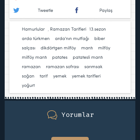
Tweetle
Paylaş
Hamurlular
,
Ramazan Tarifleri
13.sezon
,
arda türkmen
,
arda'nın mutfağı
,
biber
salçası
,
dikdörtgen milföy
,
mantı
,
milföy
,
milföy mantı
,
patates
,
patatesli mantı
,
ramazan
,
ramazan sofrası
,
sarımsak
,
soğan
,
tarif
,
yemek
,
yemek tarifleri
,
yoğurt
Yorumlar