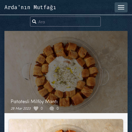
Arda'nın Mutfağı
Toggl
navig
Patatesli Milföy Mantı
28 Mar 2023
0
0