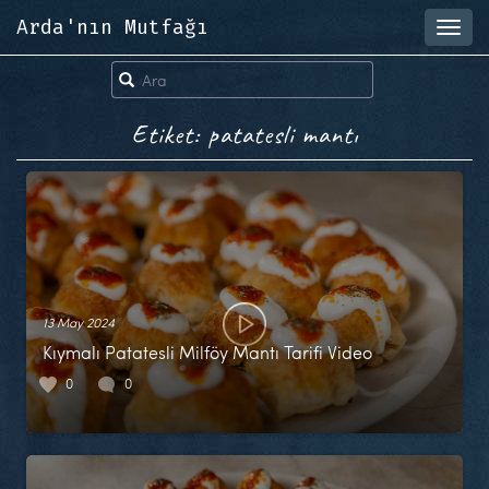
Arda'nın Mutfağı
Toggl
navig
Etiket: patatesli mantı
13 May 2024
Kıymalı Patatesli Milföy Mantı Tarifi Video
0
0