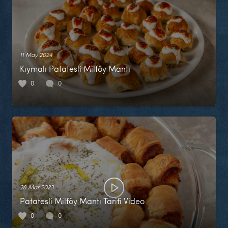
11 May 2024
Kıymalı Patatesli Milföy Mantı
0
0
28 Mar 2023
Patatesli Milföy Mantı Tarifi Video
0
0