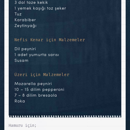
3 dal taze kekik
1 yemek kaşığı toz şeker
Tuz
Karabiber
Zeytinyağı
Nefis Kenar için Malzemeler
Dil peyniri
1 adet yumurta sarısı
Susam
Üzeri için Malzemeler
Mozarella peyniri
10 – 15 dilim pepperoni
7 – 8 dilim bresaola
Roka
Hamuru için;