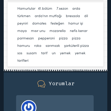
Hamurlular
41.bölüm
,
7.sezon
,
arda
türkmen
,
arda'nın mutfağı
,
bresaola
,
dil
peyniri
,
domates
,
fesleğen
,
hamur işi
,
maya
,
mısır unu
,
mozarella
,
nefis kenar
,
parmesan
,
pepperoni
,
pizza
,
pizza
hamuru
,
roka
,
sarımsak
,
şarküterili pizza
,
sos
,
susam
,
tarif
,
un
,
yemek
,
yemek
tarifleri
Yorumlar