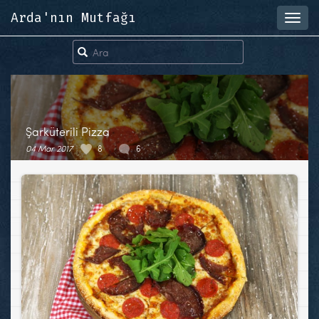
Arda'nın Mutfağı
Toggl
navig
Şarküterili Pizza
04 Mar 2017
8
6