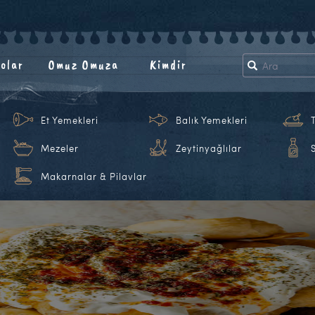
olar
Omuz Omuza
Kimdir
Et Yemekleri
Balık Yemekleri
Mezeler
Zeytinyağlılar
Makarnalar & Pilavlar