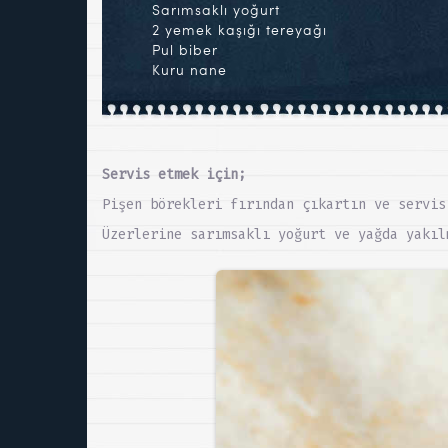
Sarımsaklı yoğurt
2 yemek kaşığı tereyağı
Pul biber
Kuru nane
Servis etmek için;
Pişen börekleri fırından çıkartın ve servis
Üzerlerine sarımsaklı yoğurt ve yağda yakıl