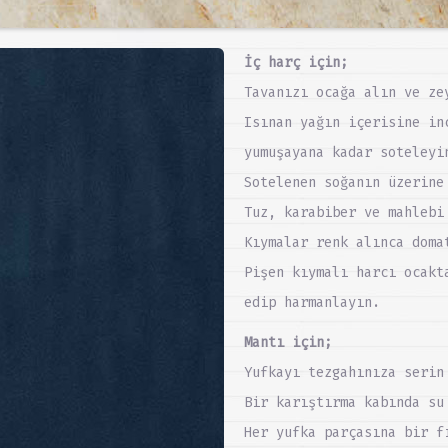
İç harç için;
Tavanızı ocağa alın ve ze
Isınan yağın içerisine in
yumuşayana kadar soteleyi
Sotelenen soğanın üzerine
Tuz, karabiber ve mahlebi
Kıymalar renk alınca doma
Pişen kıymalı harcı ocakt
edip harmanlayın.
Mantı için;
Yufkayı tezgahınıza serin
Bir karıştırma kabında su
Her yufka parçasına bir f