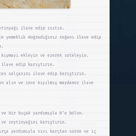
ytinyağı ilave edip ısıtın.
ce yemeklik doğradığınız soğanı ilave edip
n.
 kıymayı ekleyin ve ezerek soteleyin.
 ilave edip karıştırın.
tes salçasını ilave edip karıştırın.
an alın ve ince kıyılmış maydanoz ilave
 ve bir bıçak yardımıyla 8’e bölün.
 ve zeytinyağını karıştırın.
ırça yardımıyla sıvı harçtan sürün ve iç