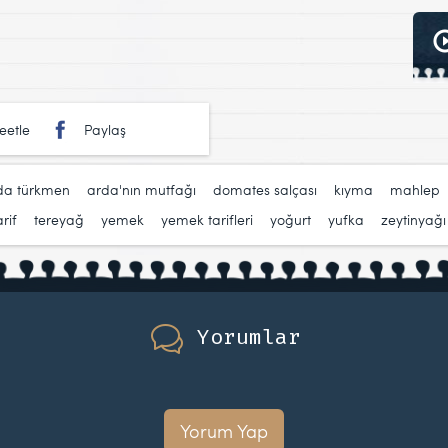
eetle
Paylaş
da türkmen
,
arda'nın mutfağı
,
domates salçası
,
kıyma
,
mahlep
arif
,
tereyağ
,
yemek
,
yemek tarifleri
,
yoğurt
,
yufka
,
zeytinyağı
Yorumlar
Yorum Yap