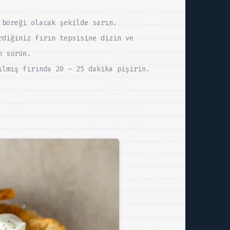
 böreği olacak şekilde sarın.
rdiğiniz fırın tepsisine dizin ve
n sürün.
ılmış fırında 20 – 25 dakika pişirin.