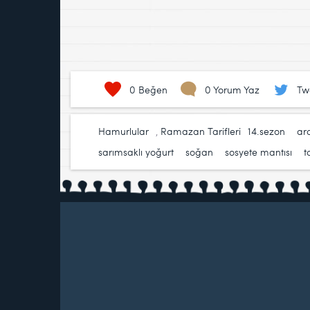
0
Beğen
0 Yorum Yaz
Tw
Hamurlular
,
Ramazan Tarifleri
14.sezon
,
ar
sarımsaklı yoğurt
,
soğan
,
sosyete mantısı
,
t