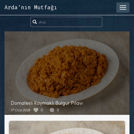
Arda'nın Mutfağı
Toggl
navig
Domatesli Kaymaklı Bulgur Pilavı
17 Oca 2026
0
0