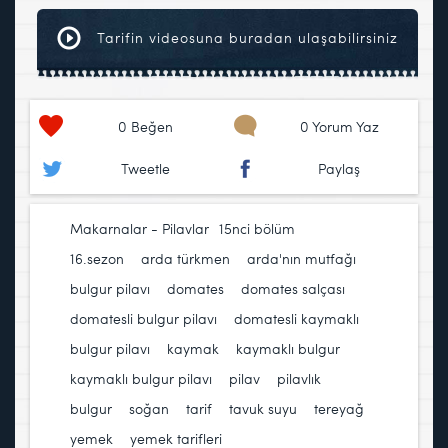
Tarifin videosuna buradan ulaşabilirsiniz
0
Beğen
0 Yorum Yaz
Tweetle
Paylaş
Makarnalar - Pilavlar
15nci bölüm
,
16.sezon
,
arda türkmen
,
arda'nın mutfağı
,
bulgur pilavı
,
domates
,
domates salçası
,
domatesli bulgur pilavı
,
domatesli kaymaklı
bulgur pilavı
,
kaymak
,
kaymaklı bulgur
,
kaymaklı bulgur pilavı
,
pilav
,
pilavlık
bulgur
,
soğan
,
tarif
,
tavuk suyu
,
tereyağ
,
yemek
,
yemek tarifleri