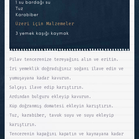
1 su bardağı su
Tuz
Karabiber
Üzeri için Malzemeler
3 yemek kaşığı kaymak
Pilav tencerenize tereyağını alın ve eritin.
İri yemeklik doğradığınız soğanı ilave edin ve
yumuşayana kadar kavurun.
Salçayı ilave edip karıştırın.
Ardından bulguru ekleyip kavurun.
Küp doğranmış domatesi ekleyin karıştırın.
Tuz, karabiber, tavuk suyu ve suyu ekleyip
karıştırın.
Tencerenin kapağını kapatın ve kaynayana kadar