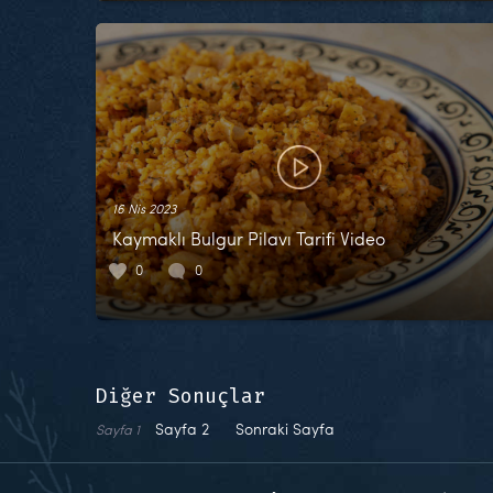
16 Nis 2023
Kaymaklı Bulgur Pilavı Tarifi Video
0
0
Diğer Sonuçlar
Sayfa
2
Sonraki Sayfa
Sayfa
1