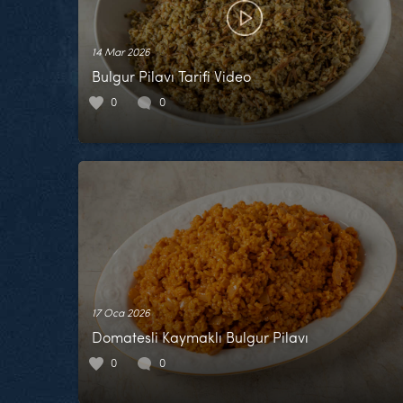
14 Mar 2026
Bulgur Pilavı Tarifi Video
0
0
17 Oca 2026
Domatesli Kaymaklı Bulgur Pilavı
0
0