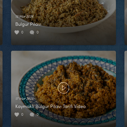
13 Mar 2026
Bulgur Pilavı
0
0
17 Mar 2025
Kaymaklı Bulgur Pilavı Tarifi Video
0
0