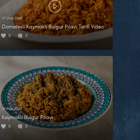
17 Oca 2026
Domatesli Kaymaklı Bulgur Pilavı Tarifi Video
0
0
17 Mar 2025
Kaymaklı Bulgur Pilavı
0
0