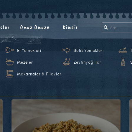
olar
Omuz Omuza
Kimdir
Et Yemekleri
Balık Yemekleri
Mezeler
Zeytinyağlılar
Makarnalar & Pilavlar