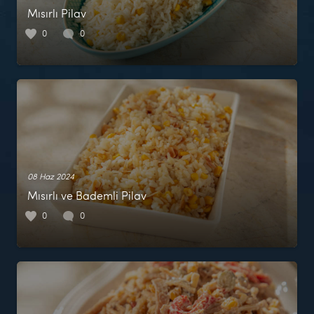
Mısırlı Pilav
0
0
08 Haz 2024
Mısırlı ve Bademli Pilav
0
0