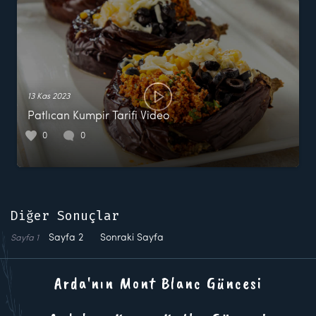
13 Kas 2023
Patlıcan Kumpir Tarifi Video
0
0
Diğer Sonuçlar
Sayfa
2
Sonraki Sayfa
Sayfa
1
Arda'nın Mont Blanc Güncesi