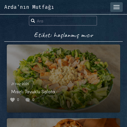
Arda'nın Mutfağı
Toggl
navig
Etiket: haşlanmış mısır
21 Haz 2025
Mısırlı Tavuklu Salata
0
0