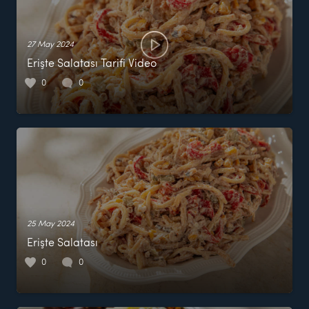
27 May 2024
Erişte Salatası Tarifi Video
0
0
25 May 2024
Erişte Salatası
0
0