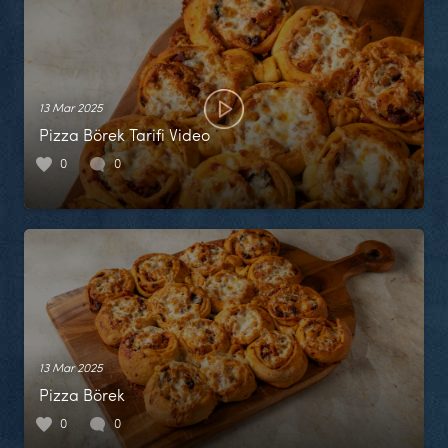
13 Mar 2025
Pizza Börek Tarifi Video
0
0
13 Mar 2025
Pizza Börek
0
0