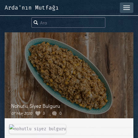
Arda'nın Mutfağı
Toggl
navig
Nohutlu Siyez Bulguru
07 Mar 2020
3
0