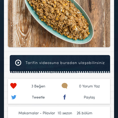
Tarifin videosuna buradan ulaşabilirsiniz
3
Beğen
0 Yorum Yaz
Tweetle
Paylaş
Makarnalar - Pilavlar
10.sezon
,
26.bölüm
,