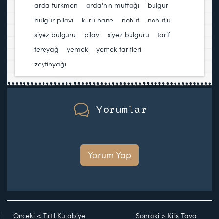
arda türkmen
,
arda'nın mutfağı
,
bulgur
,
bulgur pilavı
,
kuru nane
,
nohut
,
nohutlu
siyez bulguru
,
pilav
,
siyez bulguru
,
tarif
,
tereyağ
,
yemek
,
yemek tarifleri
,
zeytinyağı
Yorumlar
Yorum Yap
Önceki
<
Tırtıl Kurabiye
Sonraki
>
Kilis Tava