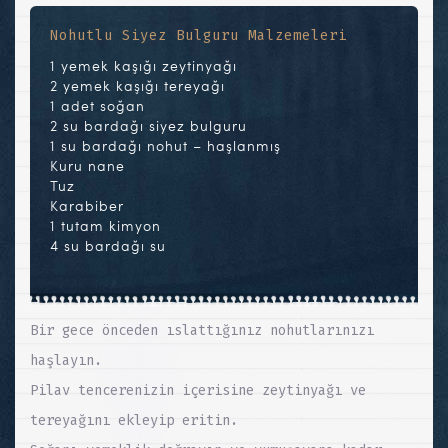
Nohutlu Siyez Bulguru Malzemeleri
1 yemek kaşığı zeytinyağı
2 yemek kaşığı tereyağı
1 adet soğan
2 su bardağı siyez bulguru
1 su bardağı nohut – haşlanmış
Kuru nane
Tuz
Karabiber
1 tutam kimyon
4 su bardağı su
Bir gece önceden ıslattığınız nohutlarınızı
haşlayın.
Pilav tencerenizin içerisine zeytinyağı ve
tereyağını ekleyip eritin.