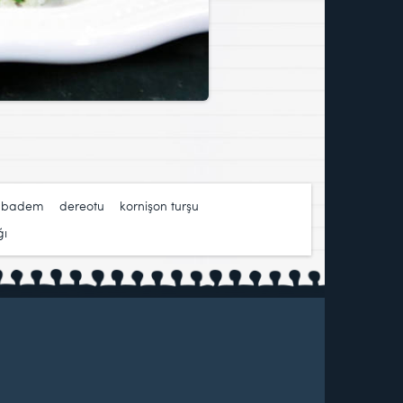
ğ badem
,
dereotu
,
kornişon turşu
,
ğı