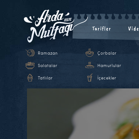
Tarifler
Vide
Ramazan
Çorbalar
Salatalar
Hamurlular
Tatlılar
İçecekler