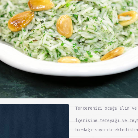
Tencerenizi ocağa alın ve
İçerisine tereyağı ve zey
bardağı suyu da ekledikte