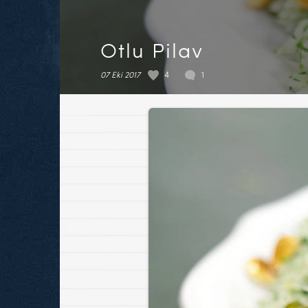
Otlu Pilav
07 Eki 2017
4
1