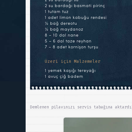
2 su bardağı basmati pirinç
1 tutam tuz
1 adet limon kabuğu rendesi
½ bağ dereotu
½ bağ maydanoz
8 – 10 dal nane
5 – 6 dal taze reyhan
7 – 8 adet kornişon turşu
Üzeri için Malzemeler
1 yemek kaşığı tereyağı
1 avuç çiğ badem
Demlenen pilavınızı servis tabağına aktardı