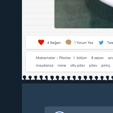
4
Beğen
1 Yorum Yaz
Twe
Makarnalar - Pilavlar
1. bölüm
,
8.sezon
,
ar
maydanoz
,
nane
,
otlu pilav
,
pilav
,
pirinç