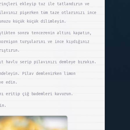
rinçleri ekleyip tuz ile tatlandırın ve
ilavınız pişerken tüm taze otlarınızı ince
unuzu küçük küçük dilimleyin.
ştikten sonra tencerenin altını kapatın,
kornişon turşularını ve ince kıydığınız
rıştırın.
ıt havlu serip pilavınızı demleye bırakın.
ndeleyin. Pilav demlenirken limon
ve edin.
nı eritip çiğ bademleri kavurun.
in.