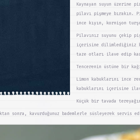
Kaynayan suyun üzerine pi
pilavı pişmeye bırakın. P
ince kıyın, kornişon turş
Pilavınız suyunu çekip pi
içerisine dilimlediğiniz 
taze otları ilave edip ka
Tencerenin üstüne bir kağ
Limon kabuklarını ince re
kabuklarını içerisine ila
Küçük bir tavada tereyağı
ktan sonra, kavurduğunuz bademlerle süsleyerek servis ed