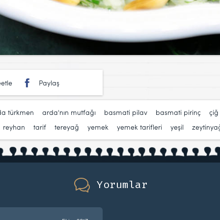
etle
Paylaş
da türkmen
,
arda'nın mutfağı
,
basmati pilav
,
basmati pirinç
,
çi
,
reyhan
,
tarif
,
tereyağ
,
yemek
,
yemek tarifleri
,
yeşil
,
zeytinya
Yorumlar