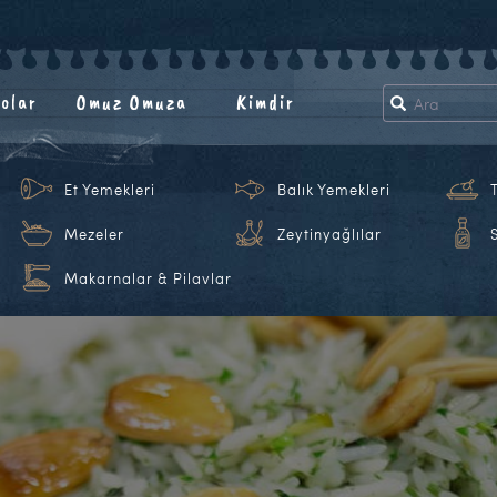
olar
Omuz Omuza
Kimdir
Et Yemekleri
Balık Yemekleri
Mezeler
Zeytinyağlılar
Makarnalar & Pilavlar