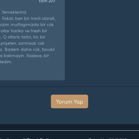
Ekim 2017
 Yemekleriniz
. Fakat, ben bir Iranli olarak,
 bizim mutfagimizda bir cok
. otlar harika ve fresh bir
 O otlarin tatini, hic bir
Ayriyeten, sarmisak cok
’la. Badem daha cok, tavukli
ura bakmayin. Sadece, bir
tedim.
Yorum Yap