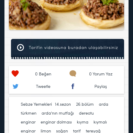
Tarifin videosuna buradan ulaşabilirsiniz
0
Beğen
0 Yorum Yaz
Tweetle
Paylaş
Sebze Yemekleri
14.sezon
,
26.bölüm
,
arda
türkmen
,
arda'nın mutfağı
,
dereotu
,
enginar
,
enginar dolması
,
kıyma
,
kıymalı
enginar
,
limon
,
soğan
,
tarif
,
tereyağ
,