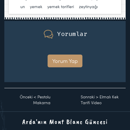
un
,
yemek
,
yemek tarifleri
,
zeytinyağı
Yorumlar
Yorum Yap
Önceki
<
Pestolu
Sonraki
>
Elmalı Kek
Makarna
Tarifi Video
Arda'nın Mont Blanc Güncesi