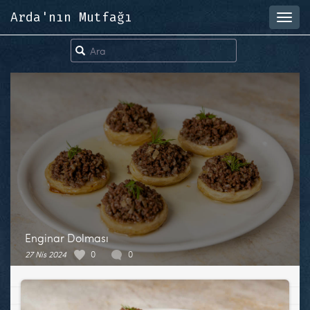
Arda'nın Mutfağı
Toggl
navig
Enginar Dolması
27 Nis 2024
0
0