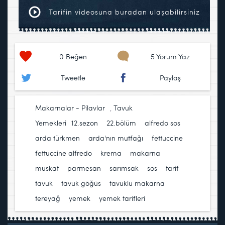
Tarifin videosuna buradan ulaşabilirsiniz
0
Beğen
5 Yorum Yaz
Tweetle
Paylaş
Makarnalar - Pilavlar
,
Tavuk
Yemekleri
12.sezon
,
22.bölüm
,
alfredo sos
,
arda türkmen
,
arda'nın mutfağı
,
fettuccine
,
fettuccine alfredo
,
krema
,
makarna
,
muskat
,
parmesan
,
sarımsak
,
sos
,
tarif
,
tavuk
,
tavuk göğüs
,
tavuklu makarna
,
tereyağ
,
yemek
,
yemek tarifleri