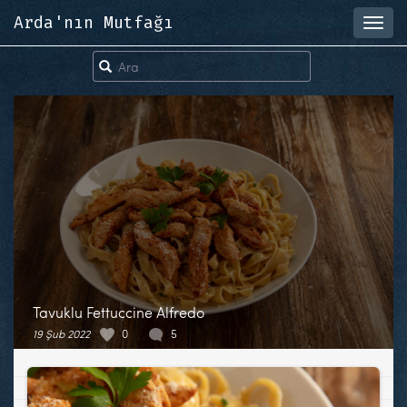
Arda'nın Mutfağı
Toggl
navig
Tavuklu Fettuccine Alfredo
19 Şub 2022
0
5