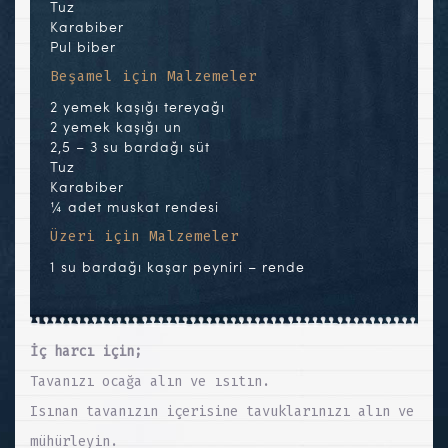
Tuz
Karabiber
Pul biber
Beşamel için Malzemeler
2 yemek kaşığı tereyağı
2 yemek kaşığı un
2,5 – 3 su bardağı süt
Tuz
Karabiber
¼ adet muskat rendesi
Üzeri için Malzemeler
1 su bardağı kaşar peyniri – rende
İç harcı için;
Tavanızı ocağa alın ve ısıtın.
Isınan tavanızın içerisine tavuklarınızı alın ve
mühürleyin.