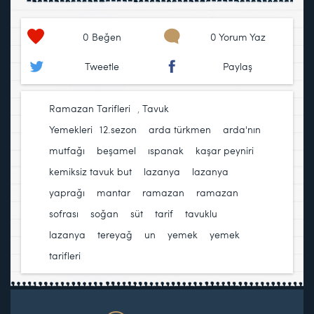
0
Beğen
0 Yorum Yaz
Tweetle
Paylaş
Ramazan Tarifleri
,
Tavuk
Yemekleri
12.sezon
,
arda türkmen
,
arda'nın
mutfağı
,
beşamel
,
ıspanak
,
kaşar peyniri
,
kemiksiz tavuk but
,
lazanya
,
lazanya
yaprağı
,
mantar
,
ramazan
,
ramazan
sofrası
,
soğan
,
süt
,
tarif
,
tavuklu
lazanya
,
tereyağ
,
un
,
yemek
,
yemek
tarifleri