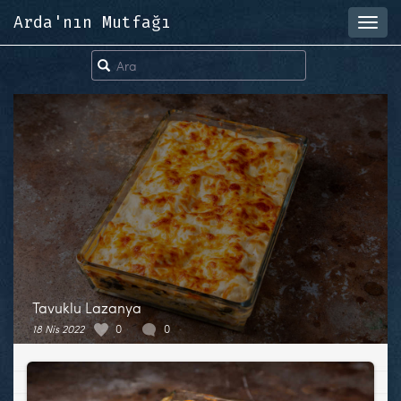
Arda'nın Mutfağı
Toggl
navig
Tavuklu Lazanya
18 Nis 2022
0
0