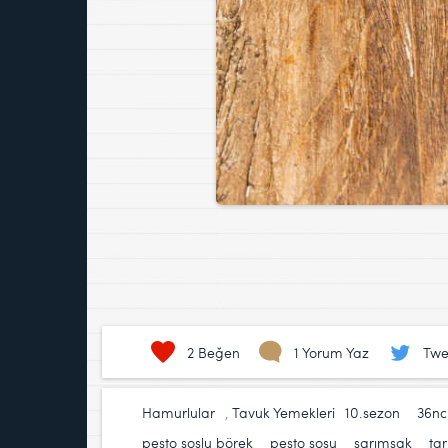
2
Beğen
1 Yorum Yaz
Twe
Hamurlular
,
Tavuk Yemekleri
10.sezon
,
36nc
pesto soslu börek
,
pesto sosu
,
sarımsak
,
tar