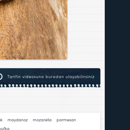
Tarifin videosuna buradan ulaşabilirsiniz
ık
,
maydanoz
,
mozarella
,
parmesan
,
yufka