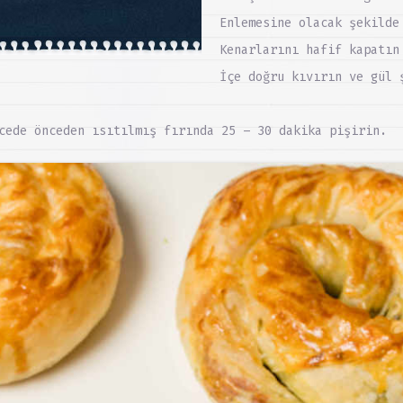
Enlemesine olacak şekilde
Kenarlarını hafif kapatın
İçe doğru kıvırın ve gül 
cede önceden ısıtılmış fırında 25 – 30 dakika pişirin.