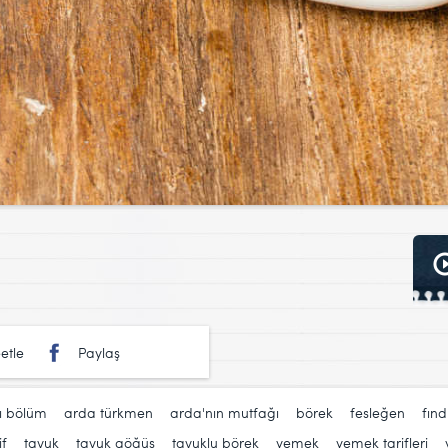
etle
Paylaş
ı bölüm
,
arda türkmen
,
arda'nın mutfağı
,
börek
,
fesleğen
,
fınd
if
,
tavuk
,
tavuk göğüs
,
tavuklu börek
,
yemek
,
yemek tarifleri
,