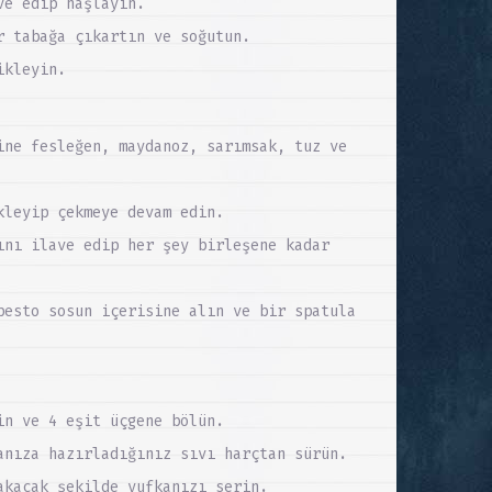
ve edip haşlayın.
r tabağa çıkartın ve soğutun.
ikleyin.
ine fesleğen, maydanoz, sarımsak, tuz ve
kleyip çekmeye devam edin.
ını ilave edip her şey birleşene kadar
pesto sosun içerisine alın ve bir spatula
in ve 4 eşit üçgene bölün.
anıza hazırladığınız sıvı harçtan sürün.
akacak şekilde yufkanızı serin.