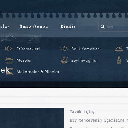
olar
Omuz Omuza
Kimdir
Et Yemekleri
Balık Yemekleri
Mezeler
Zeytinyağlılar
rek
Makarnalar & Pilavlar
Tavuk için;
i
Bir tencerenin içerisine 