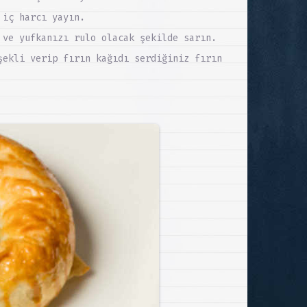
 iç harcı yayın.
 ve yufkanızı rulo olacak şekilde sarın.
şekli verip fırın kağıdı serdiğiniz fırın