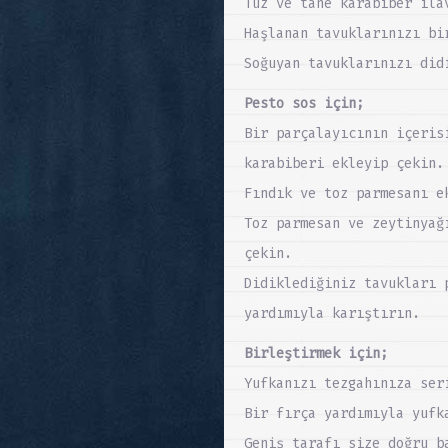
Tuz ve tane karabiber ila
Haşlanan tavuklarınızı bi
Soğuyan tavuklarınızı did
Pesto sos için;
Bir parçalayıcının içeris
karabiberi ekleyip çekin.
Fındık ve toz parmesanı e
Toz parmesan ve zeytinyağ
çekin.
Didiklediğiniz tavukları 
yardımıyla karıştırın.
Birleştirmek için;
Yufkanızı tezgahınıza ser
Bir fırça yardımıyla yufk
Geniş tarafı size doğru b