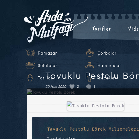
Tarifler
Vide
Ramazan
Çorbalar
Salatalar
Hamurlular
Tavuklu Pestolu Bö
Tatlılar
İçecekler
20 Haz 2020
2
1
Tavuklu Pestolu Börek Malzemeler
2 adet yufka