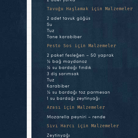
Tavuğu Haşlamak için Malzemeler
2 adet tavuk göğüs
Su
Tuz
Tane karabiber
Pesto Sos için Malzemeler
2 paket fesleğen – 50 yaprak
½ bağ maydanoz
½ su bardağı fındık
3 diş sarımsak
Tuz
Karabiber
½ su bardağı toz parmesan
1 su bardağı zeytinyağı
Arası için Malzemeler
Mozarella peyniri – rende
Sıvı Harcı için Malzemeler
Zeytinyağı