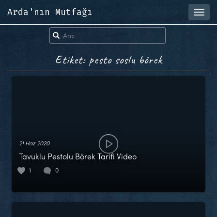
Arda'nın Mutfağı
Toggl
navig
Etiket: pesto soslu börek
21 Haz 2020
Tavuklu Pestolu Börek Tarifi Video
1
0