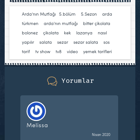
Arda'nın Mutfağı
5.bölüm
,
5.Sezon
,
arda
türkmen
,
arda'nın mutfağı
,
bitter çikolata
,
bolonez
,
çikolata
,
kek
,
lazanya
,
nasıl
yapılır
,
salata
,
sezar
,
sezar salata
,
sos
,
tarif
,
tv show
,
tv8
,
video
,
yemek tarifleri
Yorumlar
Melissa
Nisan 2020