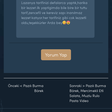
Lazanya tarifinizi defalarca yaptık,harika
bir lezzet.ilk yaptigimda bile bire bir tuttu
tarif,zencefil ve kereviz sapı inanılmaz
lezzet katıyor.her tarifiniz gibi cok lezzetli
oldu,teşekkürler Arda bey
Yorum Yap
Önceki
<
Pazılı Burma
Sonraki
>
Pazılı Burma
Börek
Börek, Mercimekli Etli
Salata, Muzlu Rulo
Pasta Video