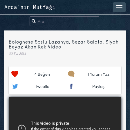
Arda'nın Mutfağı
Toggl
navig
Bolognese Soslu Lazanya, Sezar Salata, Siyah
Beyaz Akan Kek Video
30 Eyl 2014
4
Beğen
1 Yorum Yaz
Tweetle
Paylaş