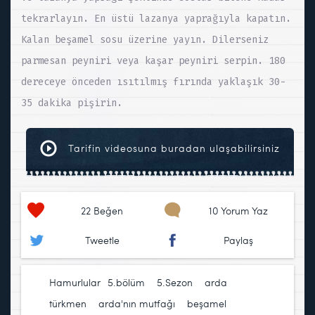
tekrarlayın. En üstü lazanya yaprağıyla kapatın.
Kalan beşamel sosu üzerine yayın. Dilerseniz
parmesan peyniri veya kaşar peyniri serpin. 180
dereceye önceden ısıtılmış fırında yaklaşık 30-
35 dakika pişirin.
Tarifin videosuna buradan ulaşabilirsiniz
22
Beğen
10 Yorum Yaz
Tweetle
Paylaş
Hamurlular
5.bölüm
,
5.Sezon
,
arda
türkmen
,
arda'nın mutfağı
,
beşamel
,