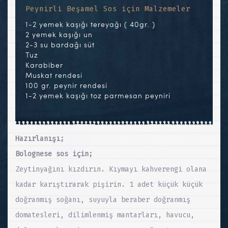
Peynirli Beşamel Sos için Malzemeler
1-2 yemek kaşığı tereyağı ( 40gr. )
2 yemek kaşığı un
2-3 su bardağı süt
Tuz
Karabiber
Muskat rendesi
100 gr. peynir rendesi
1-2 yemek kaşığı toz parmesan peyniri
Hazırlanışı;
Bolognese sos için;
Zeytinyağını kızdırın. Kıymayı kahverengi olana
kadar karıştırarak pişirin. 1 adet küçük küçük
doğranmış soğanı, suyuyla beraber doğranmış
domatesleri, dilimlenmiş mantarları, havucu,