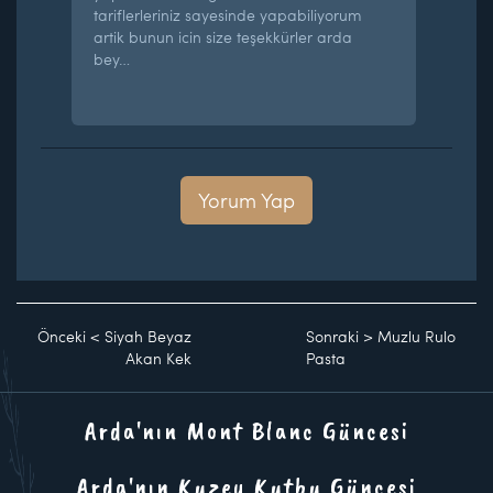
tariflerleriniz sayesinde yapabiliyorum
artik bunun icin size teşekkürler arda
bey…
Yorum Yap
Önceki
<
Siyah Beyaz
Sonraki
>
Muzlu Rulo
Akan Kek
Pasta
Arda'nın Mont Blanc Güncesi
Arda'nın Kuzey Kutbu Güncesi