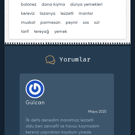
bolonez
,
dana kıyma
,
dünya yemekleri
,
kereviz
,
lazanya
,
lezzetli
,
mantar
,
muskat
,
parmesan
,
peynir
,
sos
,
süt
,
tarif
,
tereyağ
,
yemek
Yorumlar
Gülcan
Mayıs 2020
İlk defa denedim inanılmaz lezzetli
oldu.ben zencefil ve havuc koymadım
kereviz yaprakları koydum yinede