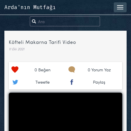
Arda'nın Mutfağı
Toggl
navig
Köfteli Makarna Tarifi Video
11 Eki 2021
0
Beğen
0 Yorum Yaz
Tweetle
Paylaş