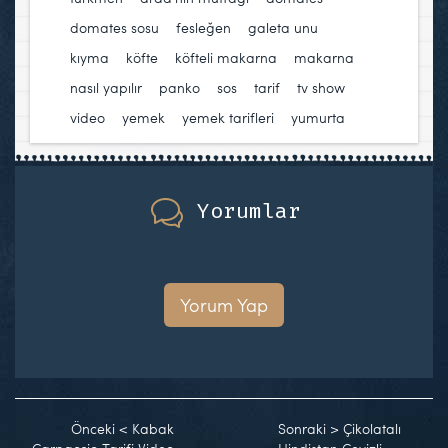
domates sosu
,
fesleğen
,
galeta unu
,
kıyma
,
köfte
,
köfteli makarna
,
makarna
,
nasıl yapılır
,
panko
,
sos
,
tarif
,
tv show
,
video
,
yemek
,
yemek tarifleri
,
yumurta
Yorumlar
Yorum Yap
Önceki
<
Kabak
Sonraki
>
Çikolatalı