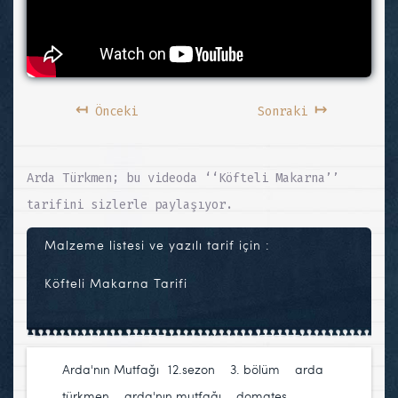
↤
↦
Önceki
Sonraki
Arda Türkmen; bu videoda ‘‘Köfteli Makarna’’
tarifini sizlerle paylaşıyor.
Malzeme listesi ve yazılı tarif için :
Köfteli Makarna Tarifi
Arda'nın Mutfağı
12.sezon
,
3. bölüm
,
arda
türkmen
,
arda'nın mutfağı
,
domates
,