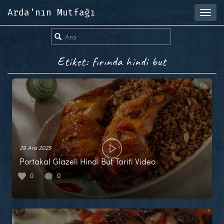
Arda'nın Mutfağı
Toggl
navig
Etiket: fırında hindi but
29 Ara 2025
Portakal Glazeli Hindi But Tarifi Video
0
0