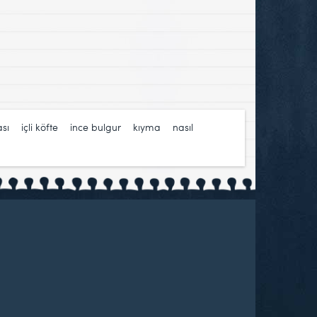
sı
,
içli köfte
,
ince bulgur
,
kıyma
,
nasıl