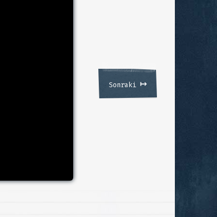
↦
Sonraki