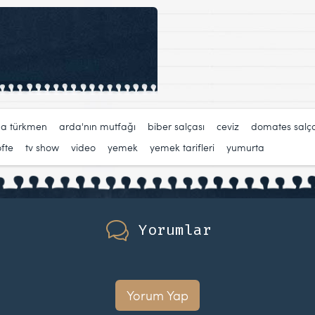
da türkmen
,
arda'nın mutfağı
,
biber salçası
,
ceviz
,
domates salça
öfte
,
tv show
,
video
,
yemek
,
yemek tarifleri
,
yumurta
Yorumlar
Yorum Yap