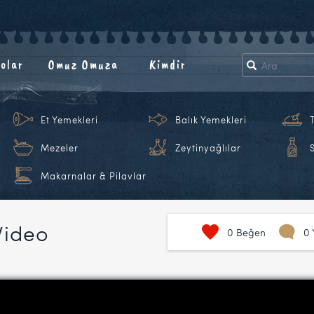
olar
Omuz Omuza
Kimdir
Et Yemekleri
Balık Yemekleri
Mezeler
Zeytinyağlılar
Makarnalar & Pilavlar
 Video
0
Beğen
0 