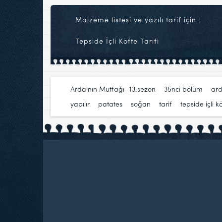
Malzeme listesi ve yazılı tarif için :
Tepside İçli Köfte Tarifi
Arda'nın Mutfağı
13.sezon
,
35nci bölüm
,
ar
yapılır
,
patates
,
soğan
,
tarif
,
tepside içli k