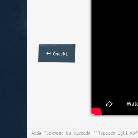
↤
Önceki
Arda Türkmen; bu videoda ‘‘Tepside İçli Köf