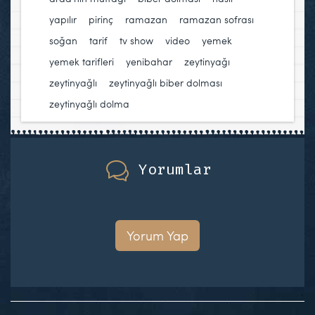
yapılır
,
pirinç
,
ramazan
,
ramazan sofrası
,
soğan
,
tarif
,
tv show
,
video
,
yemek
,
yemek tarifleri
,
yenibahar
,
zeytinyağı
,
zeytinyağlı
,
zeytinyağlı biber dolması
,
zeytinyağlı dolma
Yorumlar
Yorum Yap