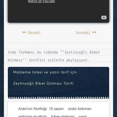
↤
↦
Önceki
Sonraki
Arda Türkmen; bu videoda ‘‘Zeytinyağlı Biber
Dolması’’ tarifini sizlerle paylaşıyor.
Malzeme listesi ve yazılı tarif için :
Zeytinyağlı Biber Dolması Tarifi
Arda'nın Mutfağı
10.sezon
,
arda türkmen
,
arda'nın mutfağı
,
biber dolması
,
nasıl