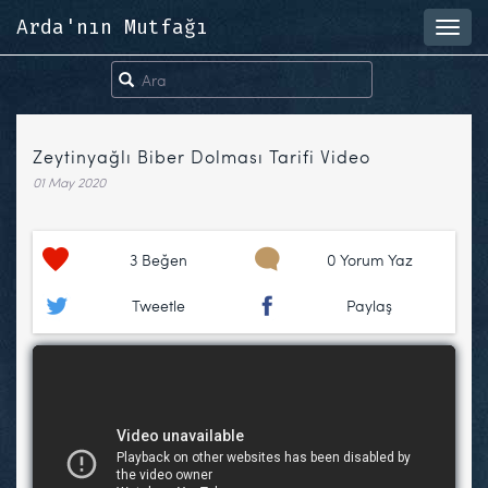
Arda'nın Mutfağı
Toggl
navig
Zeytinyağlı Biber Dolması Tarifi Video
01 May 2020
3
Beğen
0 Yorum Yaz
Tweetle
Paylaş