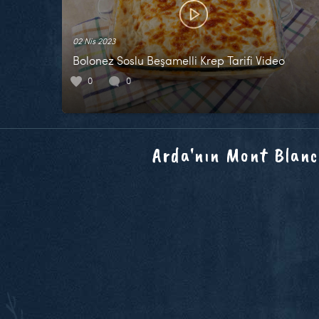
02 Nis 2023
Bolonez Soslu Beşamelli Krep Tarifi Video
0
0
Arda'nın Mont Blanc