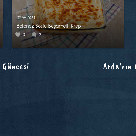
02 Nis 2023
Bolonez Soslu Beşamelli Krep
0
2
 Güncesi
Arda'nın