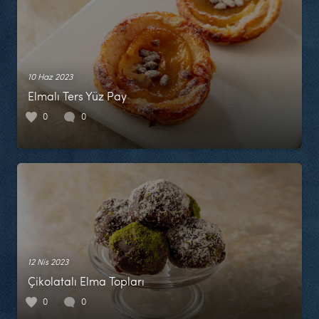
10 Haz 2023
Elmalı Ters Yüz Pay
0
0
12 Nis 2023
Çikolatalı Elma Topları
0
0