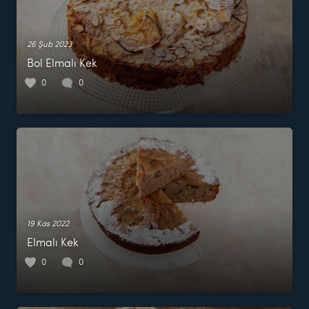
26 Şub 2023
Bol Elmalı Kek
0
0
19 Kas 2022
Elmalı Kek
0
0