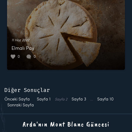
11 Haz 2022
Elmalı Pay
0
0
Diğer Sonuçlar
Önceki Sayfa
Sayfa
1
Sayfa
3
…
Sayfa
10
Sayfa
2
Sonraki Sayfa
Arda'nın Mont Blanc Güncesi