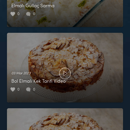
Elmalı Güllaç Sarma
0
0
03 Mar 2023
Bol Elmalı Kek Tarifi Video
0
0