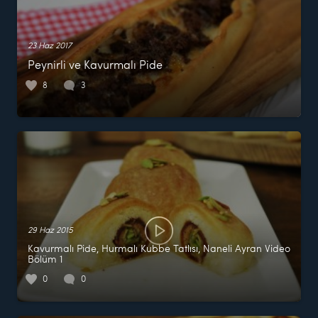
23 Haz 2017
Peynirli ve Kavurmalı Pide
8
3
29 Haz 2015
Kavurmalı Pide, Hurmalı Kubbe Tatlısı, Naneli Ayran Video
Bölüm 1
0
0