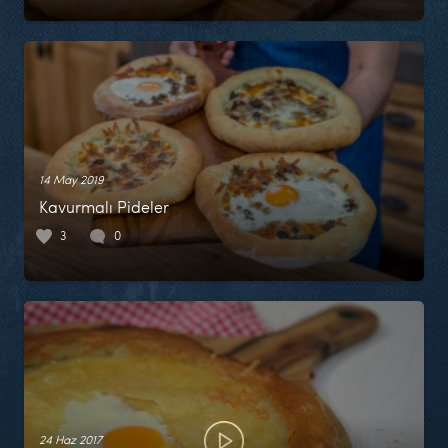
14 May 2019
Kavurmalı Pideler
3
0
24 Haz 2017