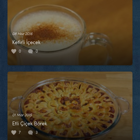
08 Haz 2016
Kefirli İçecek
0
0
01 Mar 2015
Etli Çiçek Börek
7
3