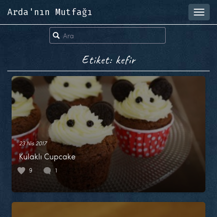
Arda'nın Mutfağı
Toggl
navig
Etiket: kefir
23 Nis 2017
Kulaklı Cupcake
9
1