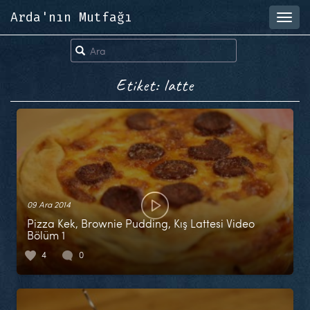
Arda'nın Mutfağı
Toggl
navig
Etiket: latte
09 Ara 2014
Pizza Kek, Brownie Pudding, Kış Lattesi Video
Bölüm 1
4
0