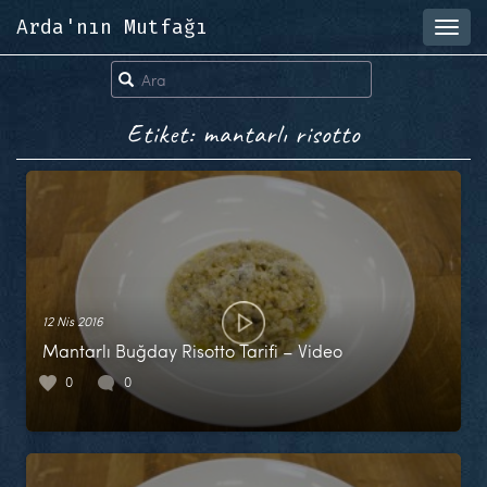
Arda'nın Mutfağı
Toggl
navig
Etiket: mantarlı risotto
12 Nis 2016
Mantarlı Buğday Risotto Tarifi – Video
0
0