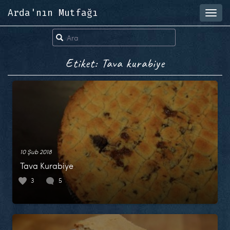
Arda'nın Mutfağı
Toggl
navig
Etiket: Tava kurabiye
10 Şub 2018
Tava Kurabiye
3
5