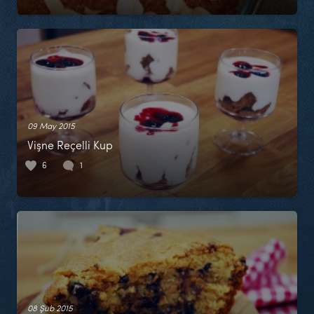
09 May 2015
Vişne Reçelli Kup
6
1
08 Şub 2015