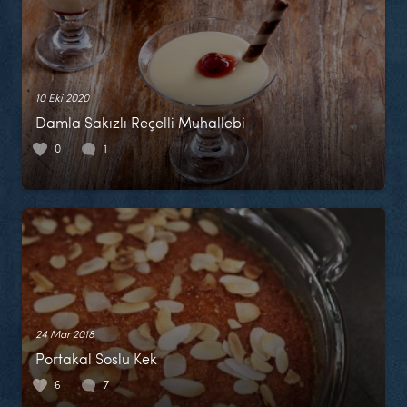
10 Eki 2020
Damla Sakızlı Reçelli Muhallebi
0
1
24 Mar 2018
Portakal Soslu Kek
6
7