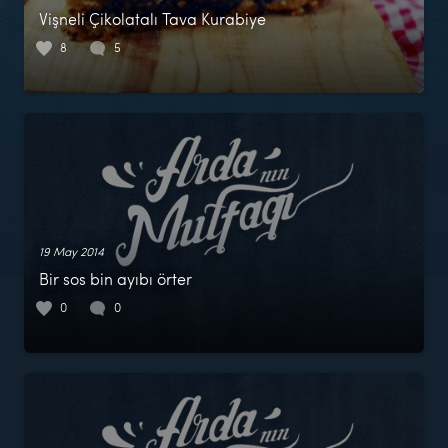
Vişneli Çikolatalı Tava Kurabiye
8
5
19 May 2014
Bir sos bin ayıbı örter
0
0