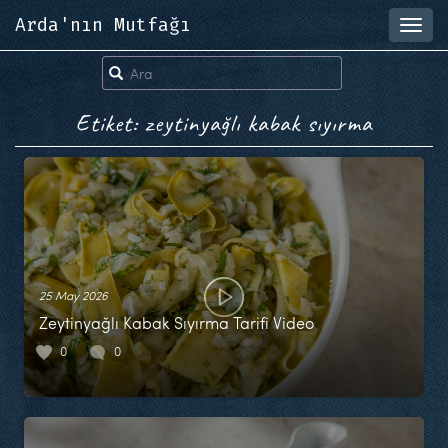
Arda'nın Mutfağı
Toggl
navig
Etiket: zeytinyağlı kabak sıyırma
25 May 2026
Zeytinyağlı Kabak Sıyırma Tarifi Video
0
0