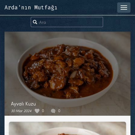
Arda'nın Mutfağı
Toggl
navig
Ayvalı Kuzu
30 Mar 2024
0
0