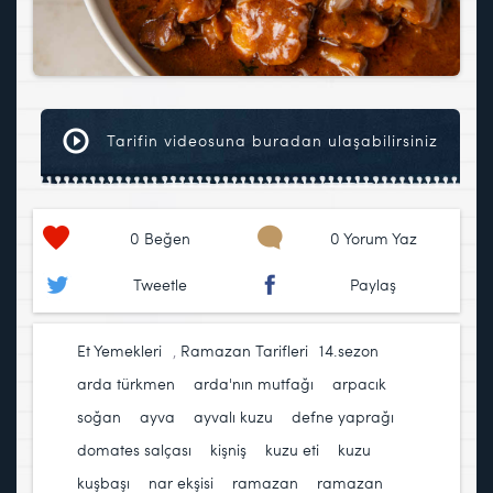
Tarifin videosuna buradan ulaşabilirsiniz
0
Beğen
0 Yorum Yaz
Tweetle
Paylaş
Et Yemekleri
,
Ramazan Tarifleri
14.sezon
,
arda türkmen
,
arda'nın mutfağı
,
arpacık
soğan
,
ayva
,
ayvalı kuzu
,
defne yaprağı
,
domates salçası
,
kişniş
,
kuzu eti
,
kuzu
kuşbaşı
,
nar ekşisi
,
ramazan
,
ramazan