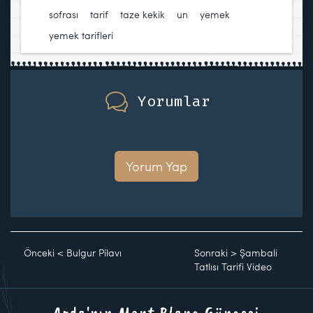
sofrası
,
tarif
,
taze kekik
,
un
,
yemek
,
yemek tarifleri
Yorumlar
Yorum Yap
Önceki
<
Bulgur Pilavı
Sonraki
>
Şambali
Tatlısı Tarifi Video
Arda'nın Mont Blanc Güncesi