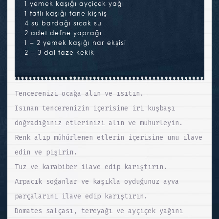
1 yemek kaşığı ayçiçek yağı
1 tatlı kaşığı tane kişniş
4 su bardağı sıcak su
2 adet defne yaprağı
1 – 2 yemek kaşığı nar ekşisi
2 – 3 dal taze kekik
Tencerenizi ocağa alın ve ısıtın.
Isınan tencerenizin içerisine iri kuşbaşı
doğradığınız etlerinizi alın ve mühürleyin.
Renk alıp mühürlenen etlerin içerisine unu ilave
edin ve pişirin.
Tuz ve karabiber ilave edip karıştırın.
Arpacık soğanlar ve kaşıkla oyduğunuz ayva
parçalarını ilave edip karıştırın.
Domates salçası, tereyağı ve ayçiçek yağını