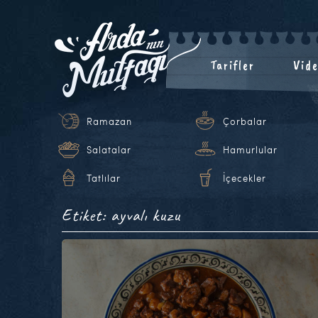
Tarifler
Vide
Ramazan
Çorbalar
Salatalar
Hamurlular
Tatlılar
İçecekler
Etiket: ayvalı kuzu