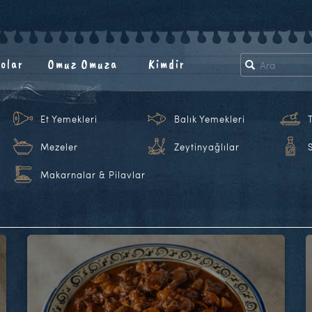
olar
Omuz Omuza
Kimdir
Et Yemekleri
Balık Yemekleri
Mezeler
Zeytinyağlılar
Makarnalar & Pilavlar