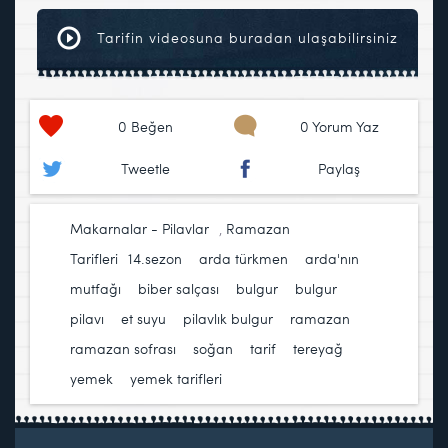
Tarifin videosuna buradan ulaşabilirsiniz
0
Beğen
0 Yorum Yaz
Tweetle
Paylaş
Makarnalar - Pilavlar
,
Ramazan
Tarifleri
14.sezon
,
arda türkmen
,
arda'nın
mutfağı
,
biber salçası
,
bulgur
,
bulgur
pilavı
,
et suyu
,
pilavlık bulgur
,
ramazan
,
ramazan sofrası
,
soğan
,
tarif
,
tereyağ
,
yemek
,
yemek tarifleri