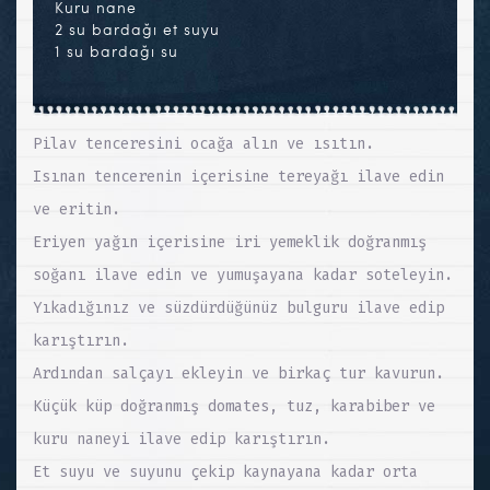
Kuru nane
2 su bardağı et suyu
1 su bardağı su
Pilav tenceresini ocağa alın ve ısıtın.
Isınan tencerenin içerisine tereyağı ilave edin
ve eritin.
Eriyen yağın içerisine iri yemeklik doğranmış
soğanı ilave edin ve yumuşayana kadar soteleyin.
Yıkadığınız ve süzdürdüğünüz bulguru ilave edip
karıştırın.
Ardından salçayı ekleyin ve birkaç tur kavurun.
Küçük küp doğranmış domates, tuz, karabiber ve
kuru naneyi ilave edip karıştırın.
Et suyu ve suyunu çekip kaynayana kadar orta