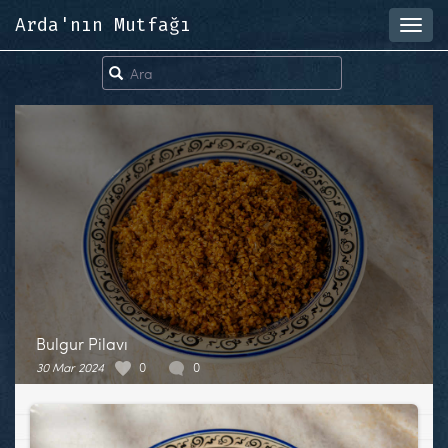
Arda'nın Mutfağı
Toggl
navig
Bulgur Pilavı
30 Mar 2024
0
0