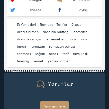
Tweetle
Paylaş
Et Yemekleri
,
Ramazan Tarifleri
12.sezon
,
arda türkmen
,
arda'nın mutfağı
,
domates
,
domates salçası
,
et yemekleri
,
incik
,
incik
tandır
,
ramazan
,
ramazan sofrası
,
sarımsak
,
soğan
,
tandır
,
tarif
,
taze kekik
,
tereyağ
,
yemek
,
yemek tarifleri
Yorumlar
Yorum Yap