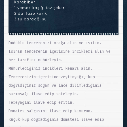
Karabiber
1 yemek kaşığı toz şeker
2 dal taze kekik
3 su bardağı su
Düdüklü tencerenizi ocağa alın ve ısıtın.
Isınan tencerenin içerisine incikleri alın ve
her tarafını mühürleyin.
Mühürlediğiniz incikleri kenara alın.
Tencerenizin içerisine zeytinyağı, küp
doğradığınız soğan ve ince dilimlediğiniz
sarımsağı ilave edip soteleyin.
Tereyağını ilave edip eritin.
Domates salçasını ilave edip kavurun.
Küçük küp doğradığınız domatesi ilave edip