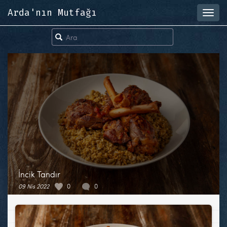
Arda'nın Mutfağı
Toggl
navig
İncik Tandır
09 Nis 2022
0
0