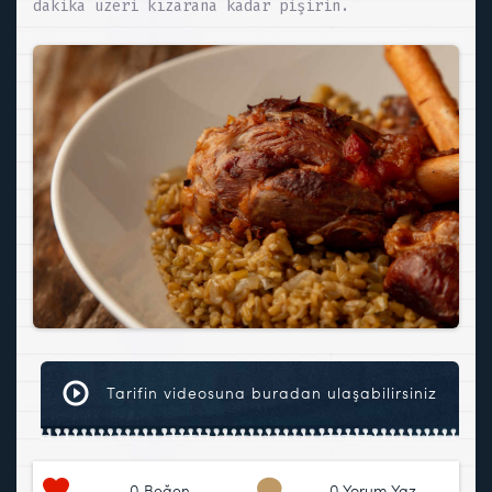
dakika üzeri kızarana kadar pişirin.
Tarifin videosuna buradan ulaşabilirsiniz
0
Beğen
0 Yorum Yaz