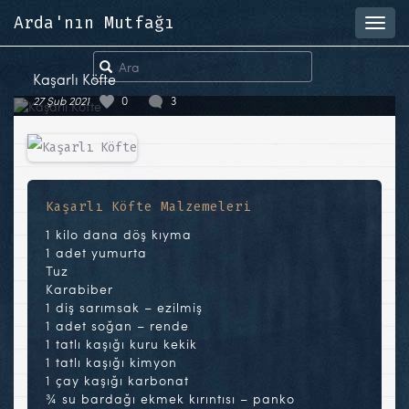
Arda'nın Mutfağı
Toggl
navig
Kaşarlı Köfte
27 Şub 2021
0
3
Kaşarlı Köfte Malzemeleri
1 kilo dana döş kıyma
1 adet yumurta
Tuz
Karabiber
1 diş sarımsak – ezilmiş
1 adet soğan – rende
1 tatlı kaşığı kuru kekik
1 tatlı kaşığı kimyon
1 çay kaşığı karbonat
¾ su bardağı ekmek kırıntısı – panko