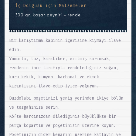
İç Dolgusu için Malzemeler
300 gr. kaşar peyniri – rende
Bir karıştırma kabının içerisine kıymayı ilave
edin.
Yumurta, tuz, karabiber, ezilmiş sarımsak,
rendenin ince tarafıyla rendelediğiniz soğan,
kuru kekik, kimyon, karbonat ve ekmek
kırıntısını ilave edip iyice yoğurun.
Buzdolabı poşetinizi geniş yerinden ikiye bölün
ve tezgahınıza serin.
Köfte harcınızdan dilediğiniz büyüklükte bir
parça kopartın ve poşetinizin üzerine koyun.
Poşetinizin diğer kenarını üzerine katlayın ve