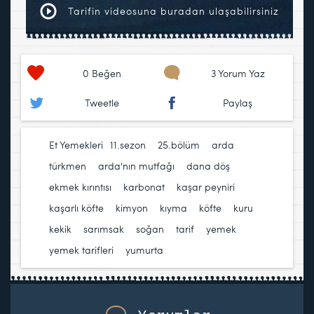
Tarifin videosuna buradan ulaşabilirsiniz
0
Beğen
3 Yorum Yaz
Tweetle
Paylaş
Et Yemekleri
11.sezon
,
25.bölüm
,
arda
türkmen
,
arda'nın mutfağı
,
dana döş
,
ekmek kırıntısı
,
karbonat
,
kaşar peyniri
,
kaşarlı köfte
,
kimyon
,
kıyma
,
köfte
,
kuru
kekik
,
sarımsak
,
soğan
,
tarif
,
yemek
,
yemek tarifleri
,
yumurta