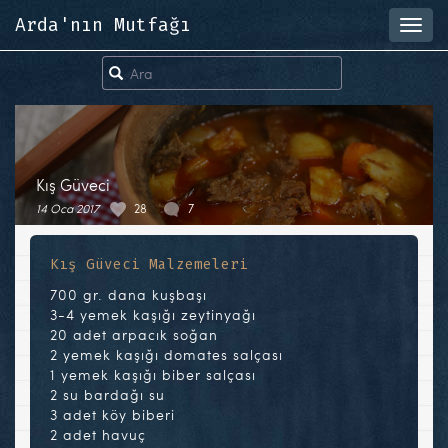
Arda'nın Mutfağı
Toggl
navig
Kış Güveci
14 Oca 2017
28
7
Kış Güveci Malzemeleri
700 gr. dana kuşbaşı
3-4 yemek kaşığı zeytinyağı
20 adet arpacık soğan
2 yemek kaşığı domates salçası
1 yemek kaşığı biber salçası
2 su bardağı su
3 adet köy biberi
2 adet havuç