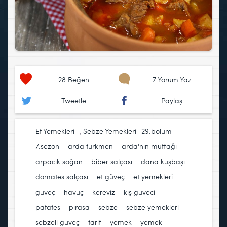
28
Beğen
7 Yorum Yaz
Tweetle
Paylaş
Et Yemekleri
,
Sebze Yemekleri
29.bölüm
,
7.sezon
,
arda türkmen
,
arda'nın mutfağı
,
arpacık soğan
,
biber salçası
,
dana kuşbaşı
,
domates salçası
,
et güveç
,
et yemekleri
,
güveç
,
havuç
,
kereviz
,
kış güveci
,
patates
,
pırasa
,
sebze
,
sebze yemekleri
,
sebzeli güveç
,
tarif
,
yemek
,
yemek