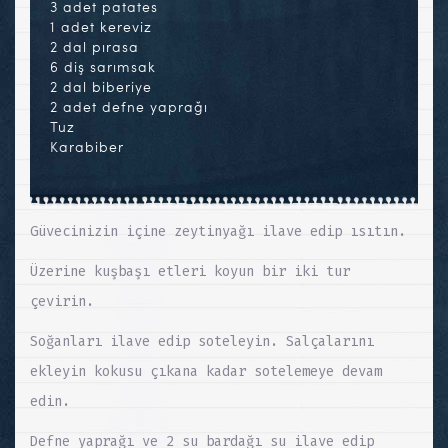
3 adet patates
1 adet kereviz
2 dal pırasa
6 diş sarımsak
2 dal biberiye
2 adet defne yaprağı
Tuz
Karabiber
Güvecinizin içine zeytinyağı ilave edip ısıtın.
Üzerine kuşbaşı etleri koyun bir iki tur
çevirin.
Soğanları ilave edip soteleyin. Salçalarını
ekleyin kokusu çıkana kadar sotelemeye devam
edin.
Defne yaprağı ve 2 su bardağı su ilave edip