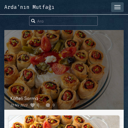
Arda'nın Mutfağı
Toggl
navig
Köfteli Sarma
22 Nis 2023
0
0