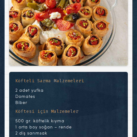
Köfteli Sarma Malzemeleri
2 adet yufka
Domates
Biber
Köftesi için Malzemeler
500 gr. köftelik kıyma
1 orta boy soğan – rende
2 diş sarımsak