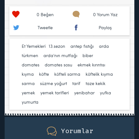
0
Beğen
0 Yorum Yaz
Tweetle
Paylaş
Et Yemekleri
13.sezon
,
antep fıstığı
,
arda
türkmen
,
arda'nın mutfağı
,
biber
,
domates
,
domates sosu
,
ekmek kırıntısı
,
kıyma
,
köfte
,
köfteli sarma
,
köftelik kıyma
,
sarma
,
süzme yoğurt
,
tarif
,
taze kekik
,
yemek
,
yemek tarifleri
,
yenibahar
,
yufka
,
yumurta
Yorumlar