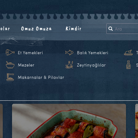
olar
Omuz Omuza
Kimdir
Et Yemekleri
Balık Yemekleri
Mezeler
Zeytinyağlılar
Makarnalar & Pilavlar