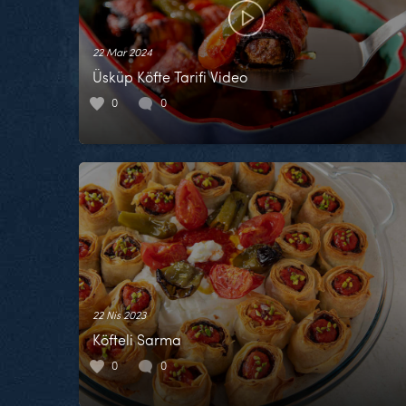
22 Mar 2024
Üsküp Köfte Tarifi Video
0
0
22 Nis 2023
Köfteli Sarma
0
0