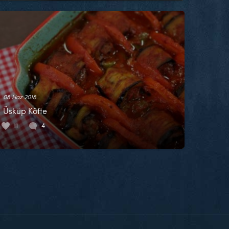
08 Haz 2018
Üsküp Köfte
11
4