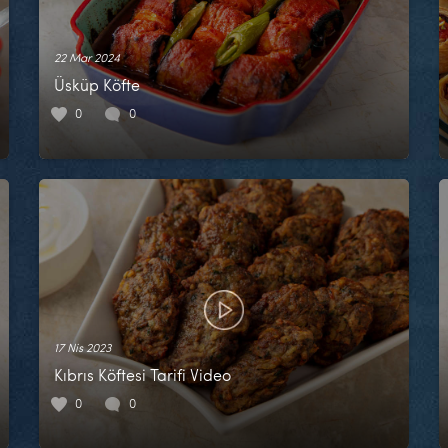
22 Mar 2024
Üsküp Köfte
0
0
17 Nis 2023
Kıbrıs Köftesi Tarifi Video
0
0