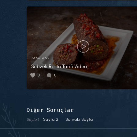
14 Nis 2022
Sebzeli Rosto Tarifi Video
0
0
Diğer Sonuçlar
Sayfa
2
Sonraki Sayfa
Sayfa
1