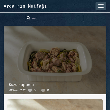
Arda'nın Mutfağı
Toggl
navig
Kuzu Kapama
07 Haz 2025
0
0