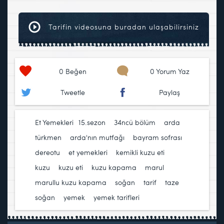
Tarifin videosuna buradan ulaşabilirsiniz
0
Beğen
0 Yorum Yaz
Tweetle
Paylaş
Et Yemekleri
15.sezon
,
34ncü bölüm
,
arda
türkmen
,
arda'nın mutfağı
,
bayram sofrası
,
dereotu
,
et yemekleri
,
kemikli kuzu eti
,
kuzu
,
kuzu eti
,
kuzu kapama
,
marul
,
marullu kuzu kapama
,
soğan
,
tarif
,
taze
soğan
,
yemek
,
yemek tarifleri