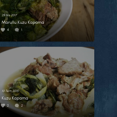
29 Nis 2017
Marullu Kuzu Kapama
4
1
10 Tem 2015
Kuzu Kapama
2
2