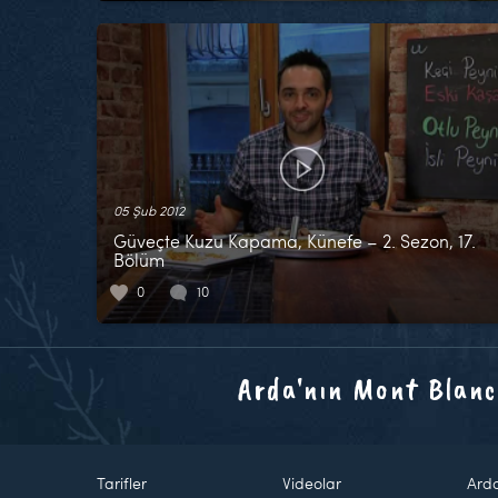
05 Şub 2012
Güveçte Kuzu Kapama, Künefe – 2. Sezon, 17.
Bölüm
0
10
Arda'nın Mont Blanc
Tarifler
Videolar
Ard