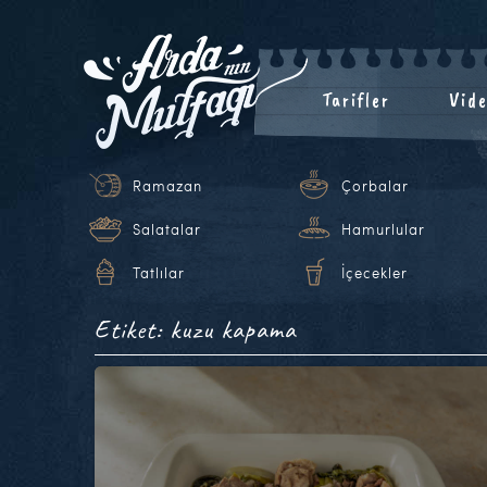
Tarifler
Vide
Ramazan
Çorbalar
Salatalar
Hamurlular
Tatlılar
İçecekler
Etiket: kuzu kapama