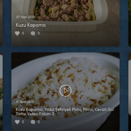
07 Haz 2025
Kuzu Kapama
0
0
11 Tem 2015
Kuzu Kapama, Yıldız Şehriyeli Pirinç Pilavı, Cevizli Gül
Tatlısı Video Bölüm 2
0
0