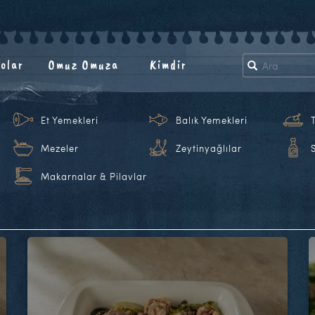
olar
Omuz Omuza
Kimdir
Et Yemekleri
Balık Yemekleri
Mezeler
Zeytinyağlılar
Makarnalar & Pilavlar