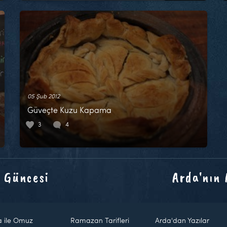
05 Şub 2012
Güveçte Kuzu Kapama
3
4
 Güncesi
Arda'nın
a ile Omuz
Ramazan Tarifleri
Arda'dan Yazılar