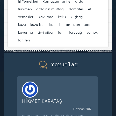
Et Yemekleri
,
Ramazan Tarifleri
arda
türkmen
,
arda'nın mutfağı
,
domates
,
et
yemekleri
,
kavurma
,
kekik
,
kuşbaşı
,
kuzu
,
kuzu but
,
lezzetli
,
ramazan
,
sac
kavurma
,
sivri biber
,
tarif
,
tereyağ
,
yemek
tarifleri
Yorumlar
HİKMET KARATAŞ
Haziran 2017