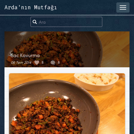
Arda'nın Mutfağı
Toggl
navig
Sac Kavurma
06 Tem 2014
8
8