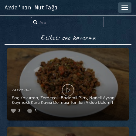
Arda'nın Mutfağı
Toggl
navig
Etiket: sac kavurma
24 Haz 2017
Saç Kavurma, Zerdeçallı Bademli Pilav, Naneli Ayran,
Kaymaklı Kuru Kayısı Dolması Tarifleri Video Bölüm 1
3
3