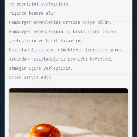
ve peynirini yerleştirin.
Pişince kenara alın.
Hamburger ekmeklerini ortadan ikiye bölün.
Hamburger ekmeklerinin iç kısımlarını tavaya
yerleştirin ve hafif kızartın.
Hazırladığınız sosu ekmeklerin içerisine sürün.
Ardından hazırladığınız peynirli köfteleri
ekmeğin içine yerleştirin.
Sıcak servis edin.