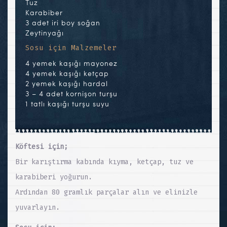
Tuz
Karabiber
3 adet iri boy soğan
Zeytinyağı
Sosu için Malzemeler
4 yemek kaşığı mayonez
4 yemek kaşığı ketçap
2 yemek kaşığı hardal
3 – 4 adet kornişon turşu
1 tatlı kaşığı turşu suyu
Köftesi için;
Bir karıştırma kabında kıyma, ketçap, tuz ve
karabiberi yoğurun.
Ardından 80 gramlık parçalar alın ve elinizle
yuvarlayın.