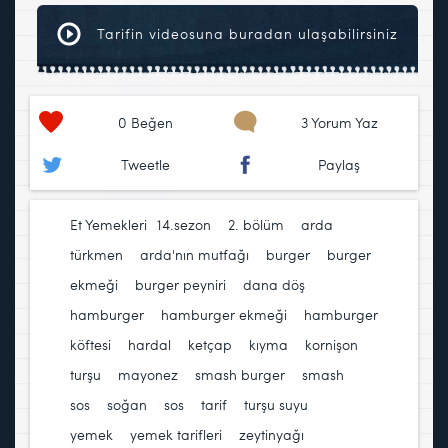
Tarifin videosuna buradan ulaşabilirsiniz
0
Beğen
3 Yorum Yaz
Tweetle
Paylaş
Et Yemekleri
14.sezon
,
2. bölüm
,
arda
türkmen
,
arda'nın mutfağı
,
burger
,
burger
ekmeği
,
burger peyniri
,
dana döş
,
hamburger
,
hamburger ekmeği
,
hamburger
köftesi
,
hardal
,
ketçap
,
kıyma
,
kornişon
turşu
,
mayonez
,
smash burger
,
smash
sos
,
soğan
,
sos
,
tarif
,
turşu suyu
,
yemek
,
yemek tarifleri
,
zeytinyağı