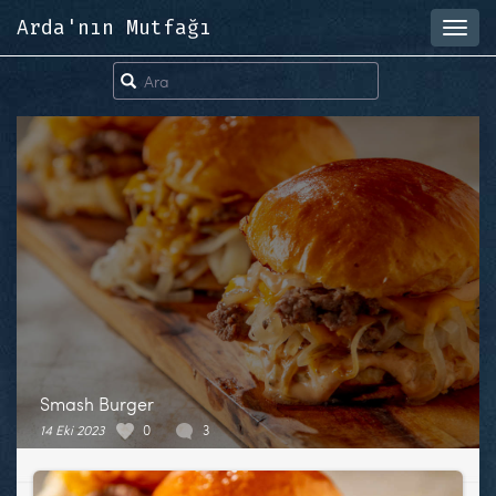
Arda'nın Mutfağı
Toggl
navig
Smash Burger
14 Eki 2023
0
3