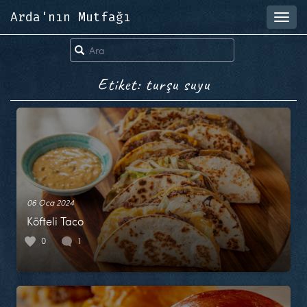
Arda'nın Mutfağı
Toggl
navig
Etiket: turşu suyu
06 Oca 2024
Köfteli Taco
0
1