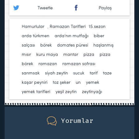
Tweetle
Paylaş
Hamurlular
,
Ramazan Tarifleri
15.sezon
,
arda türkmen
,
arda'nın mutfağı
,
biber
salçası
,
börek
,
domates püresi
,
haşlanmış
mısır
,
kuru maya
,
mantar
,
pizza
,
pizza
börek
,
ramazan
,
ramazan sofrası
,
sarımsak
,
siyah zeytin
,
sucuk
,
tarif
,
taze
kaşar peyniri
,
toz şeker
,
un
,
yemek
,
yemek tarifleri
,
yeşil zeytin
,
zeytinyağı
Yorumlar