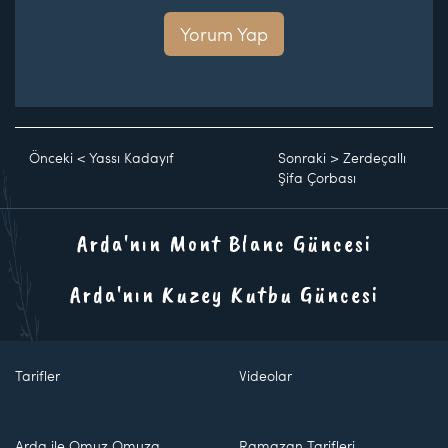
Yorum Yap
Önceki
<
Yassı Kadayıf
Sonraki
>
Zerdeçallı
Şifa Çorbası
Arda'nın Mont Blanc Güncesi
Arda'nın Kuzey Kutbu Güncesi
Tarifler
Videolar
Arda ile Omuz Omuza
Ramazan Tarifleri