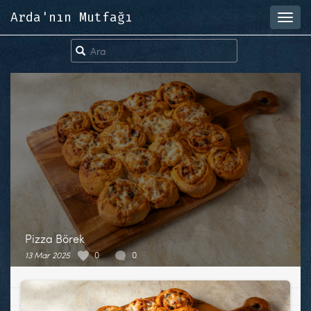
Arda'nın Mutfağı
Toggl
navig
Pizza Börek
13 Mar 2025
0
0