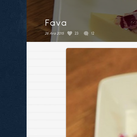
Fava
26 Ara 2015
23
12