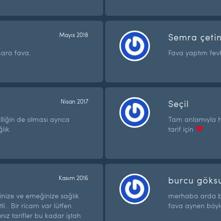
Mayıs 2018
Semra çeti
mara fava.
Fava yaptım fevka
Nisan 2017
Seçil
liğin de olması ayrıca
Tam anlamıyla h
ğlık
tarif için
Kasım 2016
burcu göks
nize ve emeğinize sağlık
merhaba arda 
tli.. Bir ricam var lütfen
fava aynen böyle 
ız tarifler bu kadar iştah