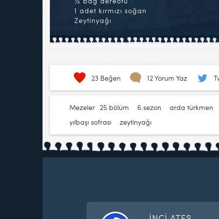
½ bağ dereotu
1 adet kırmızı soğan
Zeytinyağı
23
Beğen
12 Yorum Yaz
T
Mezeler
25.bölüm
,
6.sezon
,
arda türkmen
yılbaşı sofrası
,
zeytinyağı
İNCİ ATEŞ