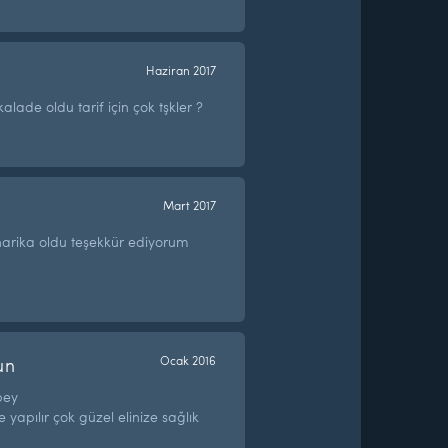
n
Haziran 2017
lade oldu tarif için çok tşkler ?
Mart 2017
arika oldu teşekkür ediyorum
un
Ocak 2016
bey
yapılır çok güzel elinize sağlık