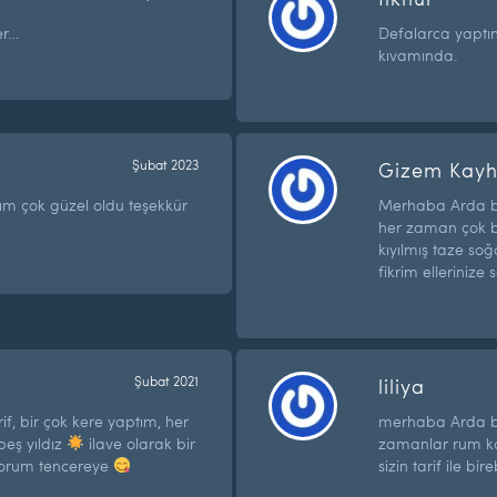
er…
Defalarca yaptım
kıvamında.
Şubat 2023
Gizem Kay
ptım çok güzel oldu teşekkür
Merhaba Arda bey
her zaman çok be
kıyılmış taze so
fikrim ellerinize 
Şubat 2021
liliya
if, bir çok kere yaptım, her
merhaba Arda bey
eş yıldız
ilave olarak bir
zamanlar rum ko
yorum tencereye
sizin tarif ile bir