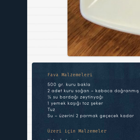
Fava Malzemeleri
500 gr. kuru bakla
2 adet kuru soğan – kabaca doğranmış
½ su bardağı zeytinyağı
1 yemek kaşığı toz şeker
Tuz
Su – üzerini 2 parmak geçecek kadar
Üzeri için Malzemeler