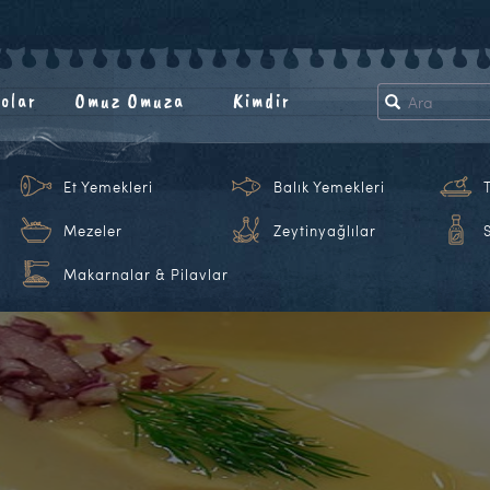
olar
Omuz Omuza
Kimdir
Et Yemekleri
Balık Yemekleri
Mezeler
Zeytinyağlılar
Makarnalar & Pilavlar