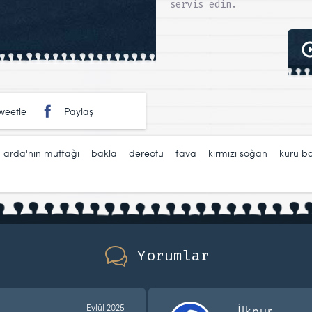
servis edin.
weetle
Paylaş
,
arda'nın mutfağı
,
bakla
,
dereotu
,
fava
,
kırmızı soğan
,
kuru b
Yorumlar
Eylül 2025
İlknur