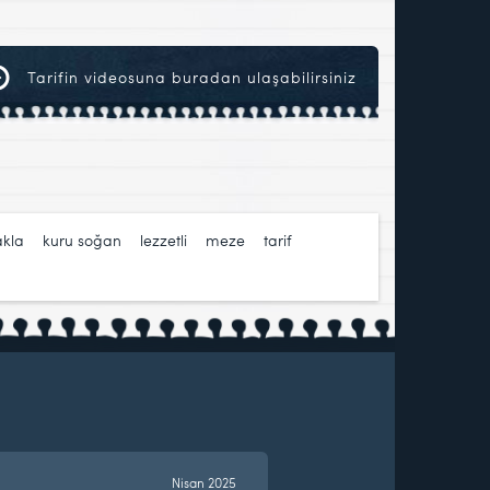
Tarifin videosuna buradan ulaşabilirsiniz
akla
,
kuru soğan
,
lezzetli
,
meze
,
tarif
,
Nisan 2025