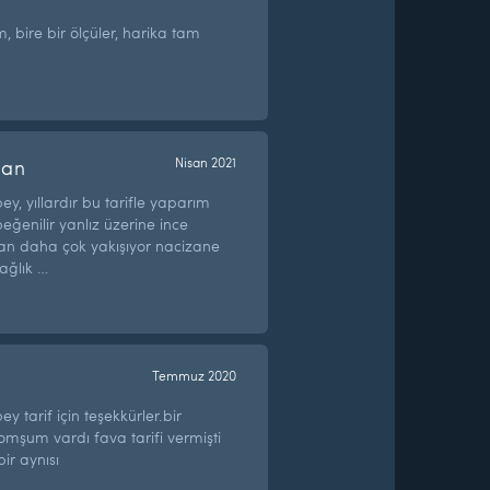
, bire bir ölçüler, harika tam
han
Nisan 2021
, yıllardır bu tarifle yaparım
ğenilir yanlız üzerine ince
ğan daha çok yakışıyor nacizane
sağlık …
Temmuz 2020
 tarif için teşekkürler.bir
mşum vardı fava tarifi vermişti
ebir aynısı