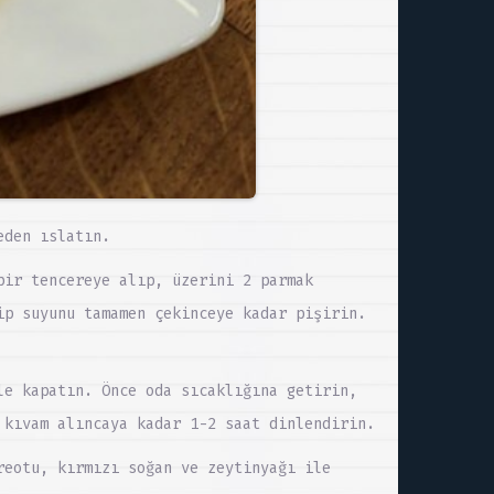
eden ıslatın.
bir tencereye alıp, üzerini 2 parmak
ip suyunu tamamen çekinceye kadar pişirin.
le kapatın. Önce oda sıcaklığına getirin,
 kıvam alıncaya kadar 1-2 saat dinlendirin.
reotu, kırmızı soğan ve zeytinyağı ile