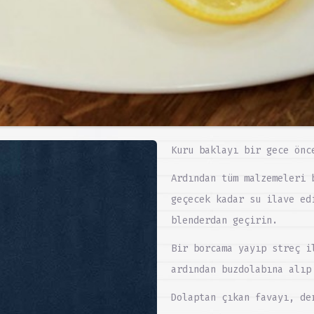
Kuru baklayı bir gece önc
Ardından tüm malzemeleri 
geçecek kadar su ilave ed
blenderdan geçirin.
Bir borcama yayıp streç i
ardından buzdolabına alıp
Dolaptan çıkan favayı, de