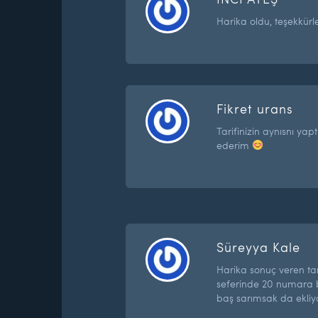
Harika oldu, teşekkürl
Fikret urans
Tarifinizin aynısnı ya
ederim
Süreyya Kale
Harika sonuç veren tar
seferinde 20 numara b
baş sarımsak da ekli