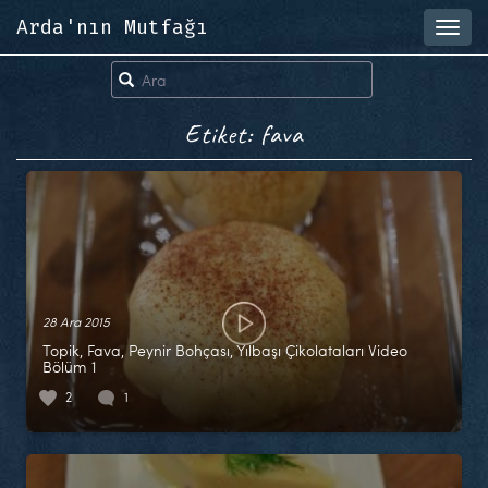
Arda'nın Mutfağı
Toggl
navig
Etiket: fava
28 Ara 2015
Topik, Fava, Peynir Bohçası, Yılbaşı Çikolataları Video
Bölüm 1
2
1