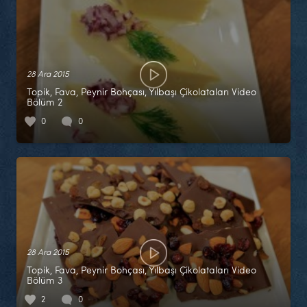
28 Ara 2015
Topik, Fava, Peynir Bohçası, Yılbaşı Çikolataları Video
Bölüm 2
0
0
28 Ara 2015
Topik, Fava, Peynir Bohçası, Yılbaşı Çikolataları Video
Bölüm 3
2
0