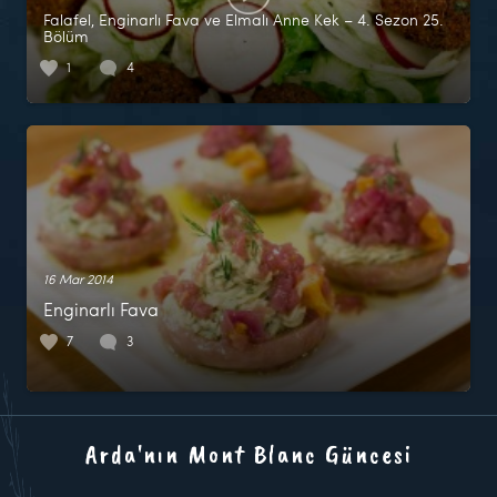
Falafel, Enginarlı Fava ve Elmalı Anne Kek – 4. Sezon 25.
Bölüm
1
4
16 Mar 2014
Enginarlı Fava
7
3
Arda'nın Mont Blanc Güncesi