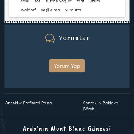
sosu
,
sos
,
süzme yoğurt
,
tarif
,
üzüm
,
waldorf
,
yeşil elma
,
yumurta
Yorumlar
Yorum Yap
Önceki
<
Profiterol Pasta
Sonraki
>
Baklava
Börek
Arda'nın Mont Blanc Güncesi