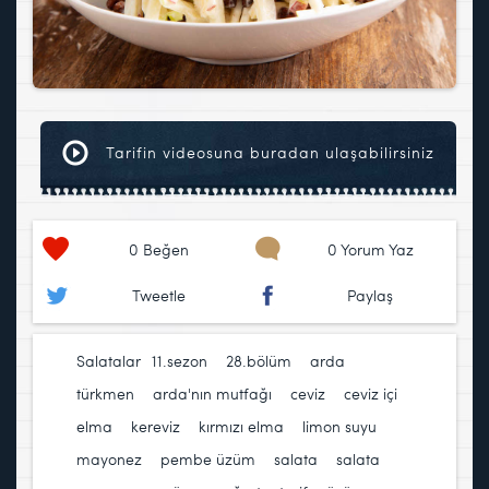
Tarifin videosuna buradan ulaşabilirsiniz
0
Beğen
0 Yorum Yaz
Tweetle
Paylaş
Salatalar
11.sezon
,
28.bölüm
,
arda
türkmen
,
arda'nın mutfağı
,
ceviz
,
ceviz içi
,
elma
,
kereviz
,
kırmızı elma
,
limon suyu
,
mayonez
,
pembe üzüm
,
salata
,
salata