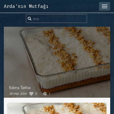
Arda'nın Mutfağı
Toggl
navig
Kıbrıs Tatlısı
28 Mar 2024
0
1