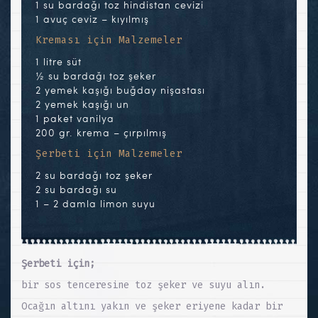
1 su bardağı toz hindistan cevizi
1 avuç ceviz – kıyılmış
Kreması için Malzemeler
1 litre süt
½ su bardağı toz şeker
2 yemek kaşığı buğday nişastası
2 yemek kaşığı un
1 paket vanilya
200 gr. krema – çırpılmış
Şerbeti için Malzemeler
2 su bardağı toz şeker
2 su bardağı su
1 – 2 damla limon suyu
Şerbeti için;
bir sos tenceresine toz şeker ve suyu alın.
Ocağın altını yakın ve şeker eriyene kadar bir