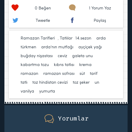
0
Beğen
1 Yorum Yaz
Tweetle
Paylaş
Ramazan Tarifleri
,
Tatlılar
14.sezon
,
arda
türkmen
,
arda'nın mutfağı
,
ayçiçek yağı
,
buğday nişastası
,
ceviz
,
galeta unu
,
kabartma tozu
,
kıbrıs tatlısı
,
krema
,
ramazan
,
ramazan sofrası
,
süt
,
tarif
,
tatlı
,
toz hindistan cevizi
,
toz şeker
,
un
,
vanilya
,
yumurta
Yorumlar