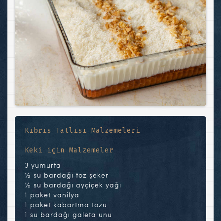
Kıbrıs Tatlısı Malzemeleri
Keki için Malzemeler
3 yumurta
½ su bardağı toz şeker
½ su bardağı ayçiçek yağı
1 paket vanilya
1 paket kabartma tozu
1 su bardağı galeta unu